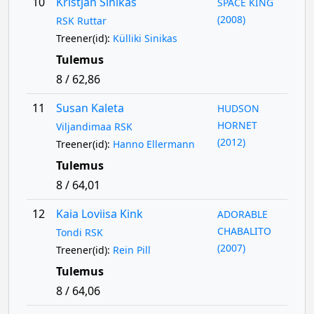
10
Kristjan Sinikas
SPACE KING
(2008)
RSK Ruttar
Treener(id):
Külliki Sinikas
Tulemus
8 / 62,86
11
Susan Kaleta
HUDSON
HORNET
Viljandimaa RSK
(2012)
Treener(id):
Hanno Ellermann
Tulemus
8 / 64,01
12
Kaia Loviisa Kink
ADORABLE
CHABALITO
Tondi RSK
(2007)
Treener(id):
Rein Pill
Tulemus
8 / 64,06