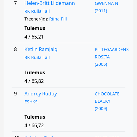
7
Helen-Britt Liidemann
GWENNA N
(2011)
RK Ruila Tall
Treener(id):
Riina Pill
Tulemus
4 / 65,21
8
Ketlin Ramjalg
PITTEGAARDENS
ROSITA
RK Ruila Tall
(2005)
Tulemus
4 / 65,82
9
Andrey Rudoy
CHOCOLATE
BLACKY
ESHKS
(2009)
Tulemus
4 / 66,72