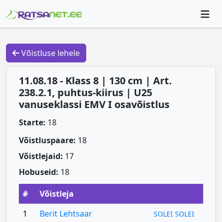
Võistluse lehele
11.08.18 - Klass 8 | 130 cm | Art.
238.2.1, puhtus-kiirus | U25
vanuseklassi EMV I osavõistlus
Starte:
18
Võistluspaare:
18
Võistlejaid:
17
Hobuseid:
18
#
Võistleja
1
Berit Lehtsaar
SOLEI SOLEI