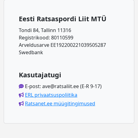
Eesti Ratsaspordi Liit MTÜ
Tondi 84, Tallinn 11316
Registrikood: 80110599
Arveldusarve EE192200221039505287
Swedbank
Kasutajatugi
E-post: ave@ratsaliit.ee (E-R 9-17)
ERL privaatsuspoliitika
Ratsanet.ee müügitingimused