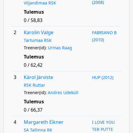
(2008)
Viljandimaa RSK
Tulemus
0 / 58,83
2
Karolin Valge
FABRIANO B
(2010)
Tartumaa RSK
Treener(id):
Urmas Raag
Tulemus
0 / 62,42
3
Kärol Järviste
HUP (2012)
RSK Ruttar
Treener(id):
Andres Udeküll
Tulemus
0 / 66,37
4
Margareth Eikner
I LOVE YOU
TER PUTTE
SA Tallinna RK