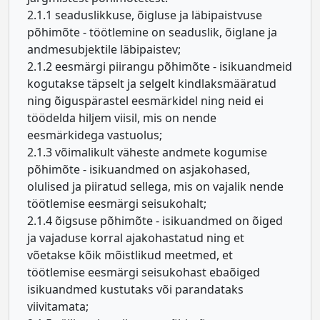
2.1.1 seaduslikkuse, õigluse ja läbipaistvuse
põhimõte - töötlemine on seaduslik, õiglane ja
andmesubjektile läbipaistev;
2.1.2 eesmärgi piirangu põhimõte - isikuandmeid
kogutakse täpselt ja selgelt kindlaksmääratud
ning õiguspärastel eesmärkidel ning neid ei
töödelda hiljem viisil, mis on nende
eesmärkidega vastuolus;
2.1.3 võimalikult väheste andmete kogumise
põhimõte - isikuandmed on asjakohased,
olulised ja piiratud sellega, mis on vajalik nende
töötlemise eesmärgi seisukohalt;
2.1.4 õigsuse põhimõte - isikuandmed on õiged
ja vajaduse korral ajakohastatud ning et
võetakse kõik mõistlikud meetmed, et
töötlemise eesmärgi seisukohast ebaõiged
isikuandmed kustutaks või parandataks
viivitamata;