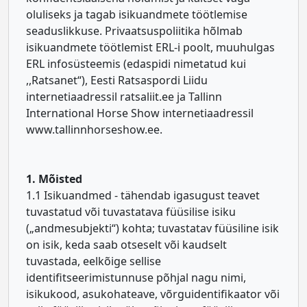
oluliseks ja tagab isikuandmete töötlemise
seaduslikkuse. Privaatsuspoliitika hõlmab
isikuandmete töötlemist ERL-i poolt, muuhulgas
ERL infosüsteemis (edaspidi nimetatud kui
,,Ratsanet“), Eesti Ratsaspordi Liidu
internetiaadressil ratsaliit.ee ja Tallinn
International Horse Show internetiaadressil
www.tallinnhorseshow.ee.
1. Mõisted
1.1 Isikuandmed - tähendab igasugust teavet
tuvastatud või tuvastatava füüsilise isiku
(„andmesubjekti“) kohta; tuvastatav füüsiline isik
on isik, keda saab otseselt või kaudselt
tuvastada, eelkõige sellise
identifitseerimistunnuse põhjal nagu nimi,
isikukood, asukohateave, võrguidentifikaator või