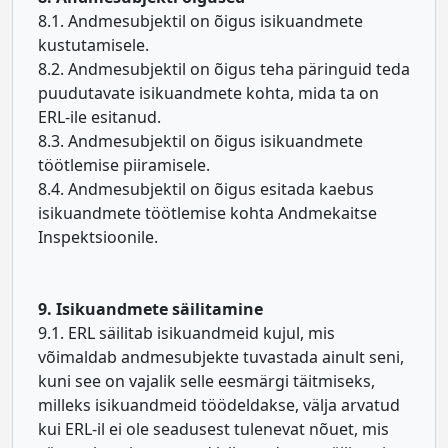
8.1. Andmesubjektil on õigus isikuandmete
kustutamisele.
8.2. Andmesubjektil on õigus teha päringuid teda
puudutavate isikuandmete kohta, mida ta on
ERL-ile esitanud.
8.3. Andmesubjektil on õigus isikuandmete
töötlemise piiramisele.
8.4. Andmesubjektil on õigus esitada kaebus
isikuandmete töötlemise kohta Andmekaitse
Inspektsioonile.
9. Isikuandmete säilitamine
9.1. ERL säilitab isikuandmeid kujul, mis
võimaldab andmesubjekte tuvastada ainult seni,
kuni see on vajalik selle eesmärgi täitmiseks,
milleks isikuandmeid töödeldakse, välja arvatud
kui ERL-il ei ole seadusest tulenevat nõuet, mis