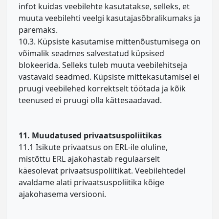
infot kuidas veebilehte kasutatakse, selleks, et
muuta veebilehti veelgi kasutajasõbralikumaks ja
paremaks.
10.3. Küpsiste kasutamise mittenõustumisega on
võimalik seadmes salvestatud küpsised
blokeerida. Selleks tuleb muuta veebilehitseja
vastavaid seadmed. Küpsiste mittekasutamisel ei
pruugi veebilehed korrektselt töötada ja kõik
teenused ei pruugi olla kättesaadavad.
11. Muudatused privaatsuspoliitikas
11.1 Isikute privaatsus on ERL-ile oluline,
mistõttu ERL ajakohastab regulaarselt
käesolevat privaatsuspoliitikat. Veebilehtedel
avaldame alati privaatsuspoliitika kõige
ajakohasema versiooni.