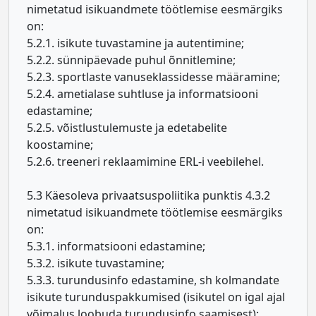
nimetatud isikuandmete töötlemise eesmärgiks
on:
5.2.1. isikute tuvastamine ja autentimine;
5.2.2. sünnipäevade puhul õnnitlemine;
5.2.3. sportlaste vanuseklassidesse määramine;
5.2.4. ametialase suhtluse ja informatsiooni
edastamine;
5.2.5. võistlustulemuste ja edetabelite
koostamine;
5.2.6. treeneri reklaamimine ERL-i veebilehel.
5.3 Käesoleva privaatsuspoliitika punktis 4.3.2
nimetatud isikuandmete töötlemise eesmärgiks
on:
5.3.1. informatsiooni edastamine;
5.3.2. isikute tuvastamine;
5.3.3. turundusinfo edastamine, sh kolmandate
isikute turunduspakkumised (isikutel on igal ajal
võimalus loobuda turundusinfo saamisest);