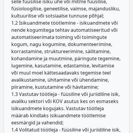
selle füüsilise isiku ühe või mitme füüsilise,
füsioloogilise, geneetilise, vaimse, majandusliku,
kultuurilise või sotsiaalse tunnuse põhjal;
1.2 Isikuandmete töötlemine - isikuandmete või
nende kogumitega tehtav automatiseeritud või
automatiseerimata toiming või toimingute
kogum, nagu kogumine, dokumenteerimine,
korrastamine, struktureerimine, säilitamine,
kohandamine ja muutmine, päringute tegemine,
lugemine, kasutamine, edastamise, levitamise
või muul moel kättesaadavaks tegemise teel
avalikustamine, ühitamine või ühendamine,
piiramine, kustutamine või hävitamine;
1.3 Vastutav töötleja - füüsiline või juriidiline isik,
avaliku sektori või KOV asutus kes on esmaseks
isikuandmete kogujaks. Vastutav töötleja
määrab kindlaks isikuandmete töötlemise
eesmärgid ja vahendid;
1.4 Volitatud töötleja - füüsiline või juriidiline isik,