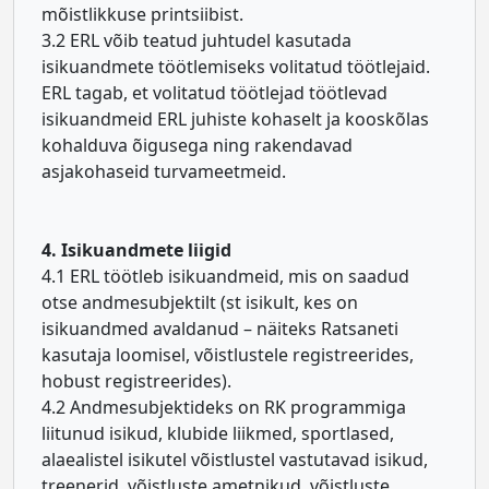
mõistlikkuse printsiibist.
3.2 ERL võib teatud juhtudel kasutada
isikuandmete töötlemiseks volitatud töötlejaid.
ERL tagab, et volitatud töötlejad töötlevad
isikuandmeid ERL juhiste kohaselt ja kooskõlas
kohalduva õigusega ning rakendavad
asjakohaseid turvameetmeid.
4. Isikuandmete liigid
4.1 ERL töötleb isikuandmeid, mis on saadud
otse andmesubjektilt (st isikult, kes on
isikuandmed avaldanud – näiteks Ratsaneti
kasutaja loomisel, võistlustele registreerides,
hobust registreerides).
4.2 Andmesubjektideks on RK programmiga
liitunud isikud, klubide liikmed, sportlased,
alaealistel isikutel võistlustel vastutavad isikud,
treenerid, võistluste ametnikud, võistluste