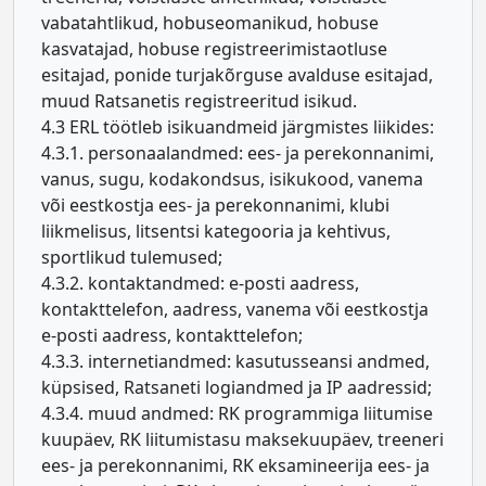
vabatahtlikud, hobuseomanikud, hobuse
kasvatajad, hobuse registreerimistaotluse
esitajad, ponide turjakõrguse avalduse esitajad,
muud Ratsanetis registreeritud isikud.
4.3 ERL töötleb isikuandmeid järgmistes liikides:
4.3.1. personaalandmed: ees- ja perekonnanimi,
vanus, sugu, kodakondsus, isikukood, vanema
või eestkostja ees- ja perekonnanimi, klubi
liikmelisus, litsentsi kategooria ja kehtivus,
sportlikud tulemused;
4.3.2. kontaktandmed: e-posti aadress,
kontakttelefon, aadress, vanema või eestkostja
e-posti aadress, kontakttelefon;
4.3.3. internetiandmed: kasutusseansi andmed,
küpsised, Ratsaneti logiandmed ja IP aadressid;
4.3.4. muud andmed: RK programmiga liitumise
kuupäev, RK liitumistasu maksekuupäev, treeneri
ees- ja perekonnanimi, RK eksamineerija ees- ja