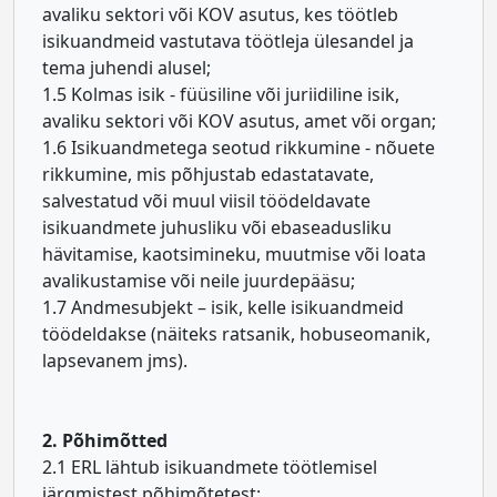
avaliku sektori või KOV asutus, kes töötleb
isikuandmeid vastutava töötleja ülesandel ja
tema juhendi alusel;
1.5 Kolmas isik - füüsiline või juriidiline isik,
avaliku sektori või KOV asutus, amet või organ;
1.6 Isikuandmetega seotud rikkumine - nõuete
rikkumine, mis põhjustab edastatavate,
salvestatud või muul viisil töödeldavate
isikuandmete juhusliku või ebaseadusliku
hävitamise, kaotsimineku, muutmise või loata
avalikustamise või neile juurdepääsu;
1.7 Andmesubjekt – isik, kelle isikuandmeid
töödeldakse (näiteks ratsanik, hobuseomanik,
lapsevanem jms).
2. Põhimõtted
2.1 ERL lähtub isikuandmete töötlemisel
järgmistest põhimõtetest: