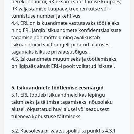
perekonnanimi, RK eksami sooritamise kuupäev,
RK väljastamise kuupäev, treenerikutse või –
tunnistuse number ja kehtivus.
4.4. ERL on isikuandmete vastutavaks töötlejaks
ning ERL järgib isikuandmete konfidentsiaalsuse
tagamise põhimõtteid ning avalikustab
isikuandmeid vaid rangelt piiratud ulatuses,
tagamaks isikute privaatsusõigusi.
4.5. Isikuandmete muutmiseks ja töötlemiseks
on ligipääs ainult ERL-i poolt volitatud isikutel.
5. Isikuandmete töötlemise eesmärgid
5.1. ERL töötleb isikuandmeid kas lepingu
täitmiseks ja täitmise tagamiseks, nõusoleku
alusel, õigustatud huvi alusel või seadusest
tuleneva kohustuse täitmiseks.
5.2. Käesoleva privaatsuspoliitika punktis 4.3.1