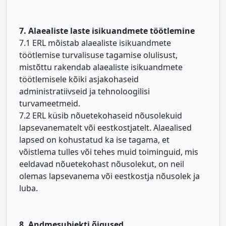
7. Alaealiste laste isikuandmete töötlemine
7.1 ERL mõistab alaealiste isikuandmete
töötlemise turvalisuse tagamise olulisust,
mistõttu rakendab alaealiste isikuandmete
töötlemisele kõiki asjakohaseid
administratiivseid ja tehnoloogilisi
turvameetmeid.
7.2 ERL küsib nõuetekohaseid nõusolekuid
lapsevanematelt või eestkostjatelt. Alaealised
lapsed on kohustatud ka ise tagama, et
võistlema tulles või tehes muid toiminguid, mis
eeldavad nõuetekohast nõusolekut, on neil
olemas lapsevanema või eestkostja nõusolek ja
luba.
8. Andmesubjekti õigused