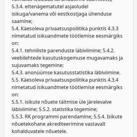
5.3.4. ettenägematutel asjaoludel
isikuga/vanema või eestkostjaga ühenduse
saamine;
5.4. Käesoleva privaatsuspoliitika punktis 4.3.3
nimetatud isikuandmete töötlemise eesmärgiks
on:
5.4.1. tehniliste parenduste läbiviimine; 5.4.2.
veebilehtede kasutuskogemuse mugavamaks ja
sujuvamaks tegemine;
5.4.3. anonüümse kasutusstatistika läbiviimine.
5.5. Käesoleva privaatsuspoliitika punktis 4.3.4
nimetatud isikuandmete töötlemise eesmärgiks
on:
5.5.1. isikute nõuete täitmise üle järelevalve
läbiviimine; 5.5.2. statistika tegemine;
5.5.3. RK programmi parendamine; 5.5.4. Isikute
nõuetekohane akrediteerimine vastavalt
kohalduvatele nõuetele.