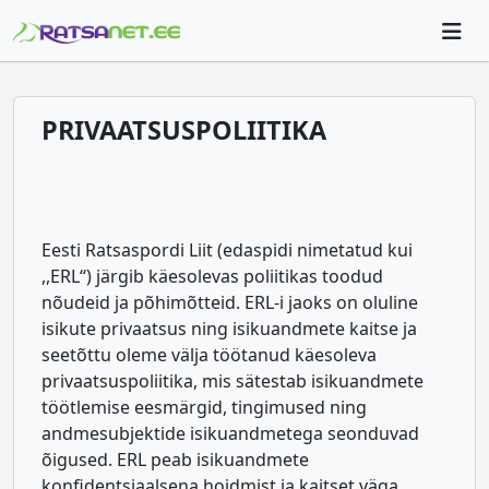
PRIVAATSUSPOLIITIKA
Eesti Ratsaspordi Liit (edaspidi nimetatud kui
,,ERL“) järgib käesolevas poliitikas toodud
nõudeid ja põhimõtteid. ERL-i jaoks on oluline
isikute privaatsus ning isikuandmete kaitse ja
seetõttu oleme välja töötanud käesoleva
privaatsuspoliitika, mis sätestab isikuandmete
töötlemise eesmärgid, tingimused ning
andmesubjektide isikuandmetega seonduvad
õigused. ERL peab isikuandmete
konfidentsiaalsena hoidmist ja kaitset väga