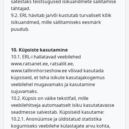
sätestaks teistsugused isikuandmete säilitamise
tähtajad.
9.2. ERL hävitab ja/või kustutab turvaliselt kõik
isikuandmed, mille säilitamiseks eesmärk
puudub.
10. Küpsiste kasutamine
10.1. ERL-i hallatavad veebilehed
www.ratsanet.ee, ratsaliit.ee,
www.tallinnhorseshow.ee võivad kasutada
küpsiseid, et teha isikute kasutajakogemus
veebilehel mugavamaks ja kasutamine
sujuvamaks.
10.2. Küpsis on väike tekstifail, mille
veebilehitseja automaatselt isiku kasutatavasse
seadmesse salvestab. Küpsiseid kasutame:
10.2.1. Anonüümse ja üldistatud statistika
kogumiseks veebilehe külastajate arvu kohta,