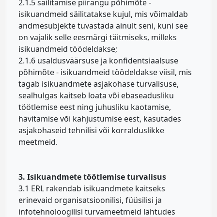
2.1.5 säilitamise piirangu põhimõte -
isikuandmeid säilitatakse kujul, mis võimaldab
andmesubjekte tuvastada ainult seni, kuni see
on vajalik selle eesmärgi täitmiseks, milleks
isikuandmeid töödeldakse;
2.1.6 usaldusväärsuse ja konfidentsiaalsuse
põhimõte - isikuandmeid töödeldakse viisil, mis
tagab isikuandmete asjakohase turvalisuse,
sealhulgas kaitseb loata või ebaseadusliku
töötlemise eest ning juhusliku kaotamise,
hävitamise või kahjustumise eest, kasutades
asjakohaseid tehnilisi või korralduslikke
meetmeid.
3. Isikuandmete töötlemise turvalisus
3.1 ERL rakendab isikuandmete kaitseks
erinevaid organisatsioonilisi, füüsilisi ja
infotehnoloogilisi turvameetmeid lähtudes