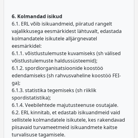
6. Kolmandad isikud
6.1. ERL võib isikuandmeid, piiratud rangelt
vajalikkusega eesmärkidest lähtuvalt, edastada
kolmandatele isikutele alljärgnevatel
eesmärkidel:
6.1.1. võistlustulemuste kuvamiseks (sh välised
võistlustulemuste haldussüsteemid);
6.1.2. spordiorganisatsioonide koostöö
edendamiseks (sh rahvusvaheline koostöö FEI-
ga);
6.1.3. statistika tegemiseks (sh riiklik
spordistatistika);
6.1.4. Veebilehtede majutusteenuse osutajale.
6.2. ERL kinnitab, et edastab isikuandmeid vaid
sellistele kolmandatele isikutele, kes rakendavad
piisavaid turvameetmeid isikuandmete kaitse
turvalisuse tagamisele.