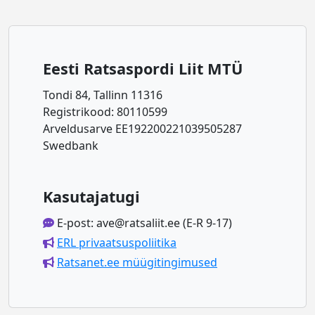
Eesti Ratsaspordi Liit MTÜ
Tondi 84, Tallinn 11316
Registrikood: 80110599
Arveldusarve EE192200221039505287
Swedbank
Kasutajatugi
E-post: ave@ratsaliit.ee (E-R 9-17)
ERL privaatsuspoliitika
Ratsanet.ee müügitingimused