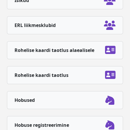
Isikud
ERL liikmesklubid
Rohelise kaardi taotlus alaealisele
Rohelise kaardi taotlus
Hobused
Hobuse registreerimine