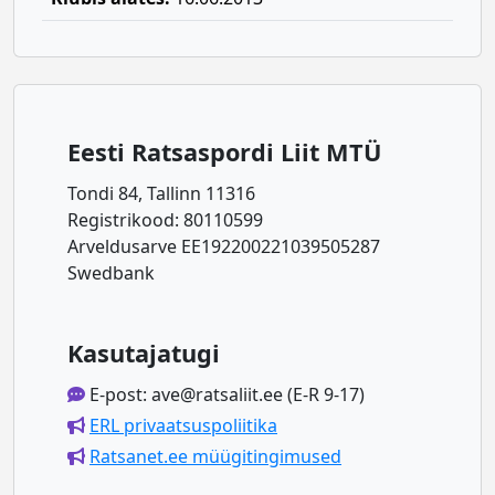
Eesti Ratsaspordi Liit MTÜ
Tondi 84, Tallinn 11316
Registrikood: 80110599
Arveldusarve EE192200221039505287
Swedbank
Kasutajatugi
E-post: ave@ratsaliit.ee (E-R 9-17)
ERL privaatsuspoliitika
Ratsanet.ee müügitingimused