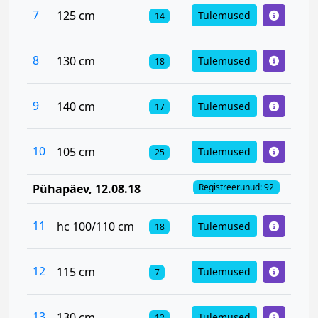
7
125 cm
Tulemused
14
8
130 cm
Tulemused
18
9
140 cm
Tulemused
17
10
105 cm
Tulemused
25
Pühapäev
, 12.08.18
Registreerunud: 92
11
hc 100/110 cm
Tulemused
18
12
115 cm
Tulemused
7
13
130 cm
Tulemused
12