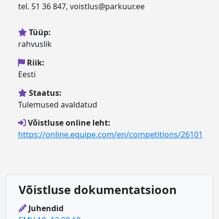
tel. 51 36 847, voistlus@parkuur.ee
Tüüp:
rahvuslik
Riik:
Eesti
Staatus:
Tulemused avaldatud
Võistluse online leht:
https://online.equipe.com/en/competitions/26101
Võistluse dokumentatsioon
Juhendid