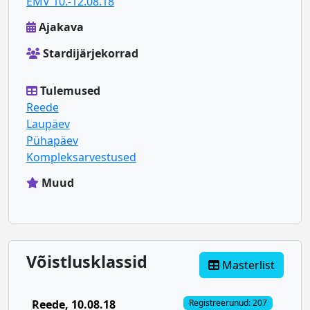
EMV 10.-12.08.18
Ajakava
Stardijärjekorrad
Tulemused
Reede
Laupäev
Pühapäev
Kompleksarvestused
Muud
Võistlusklassid
Masterlist
Reede
, 10.08.18
Registreerunud: 207