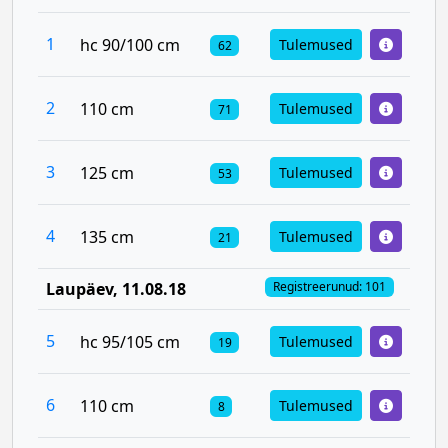
1
hc 90/100 cm
Tulemused
62
2
110 cm
Tulemused
71
3
125 cm
Tulemused
53
4
135 cm
Tulemused
21
Laupäev
, 11.08.18
Registreerunud: 101
5
hc 95/105 cm
Tulemused
19
6
110 cm
Tulemused
8