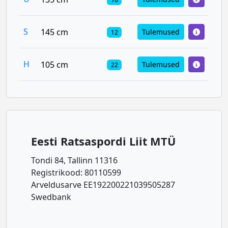
S
145 cm
Tulemused
12
H
105 cm
Tulemused
22
Eesti Ratsaspordi Liit MTÜ
Tondi 84, Tallinn 11316
Registrikood: 80110599
Arveldusarve EE192200221039505287
Swedbank