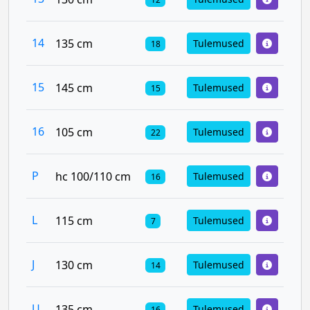
14
135 cm
Tulemused
18
15
145 cm
Tulemused
15
16
105 cm
Tulemused
22
P
hc 100/110 cm
Tulemused
16
L
115 cm
Tulemused
7
J
130 cm
Tulemused
14
U
135 cm
Tulemused
16