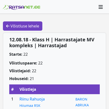
Võistluse lehele
12.08.18 - Klass H | Harrastajate MV
kompleks | Harrastajad
Starte:
22
Võistluspaare:
22
Võistlejaid:
22
Hobuseid:
21
#
Võistleja
1
Riinu Rahuoja
BARON
ABRUKA
Hiiumaa RSK