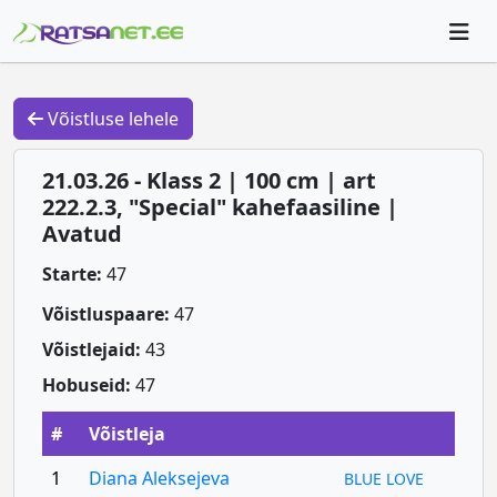
Võistluse lehele
21.03.26 - Klass 2 | 100 cm | art
222.2.3, "Special" kahefaasiline |
Avatud
Starte:
47
Võistluspaare:
47
Võistlejaid:
43
Hobuseid:
47
#
Võistleja
1
Diana Aleksejeva
BLUE LOVE