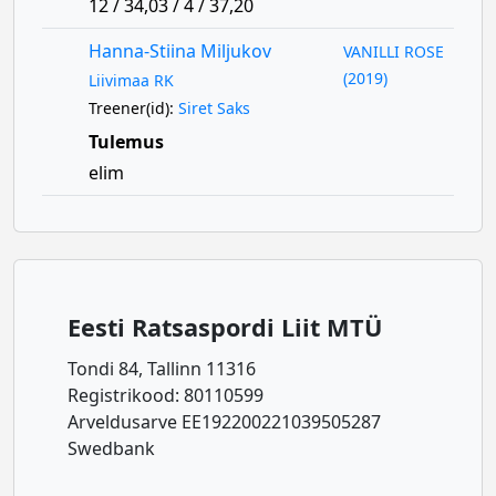
12 / 34,03 / 4 / 37,20
Hanna-Stiina Miljukov
VANILLI ROSE
(2019)
Liivimaa RK
Treener(id):
Siret Saks
Tulemus
elim
Eesti Ratsaspordi Liit MTÜ
Tondi 84, Tallinn 11316
Registrikood: 80110599
Arveldusarve EE192200221039505287
Swedbank