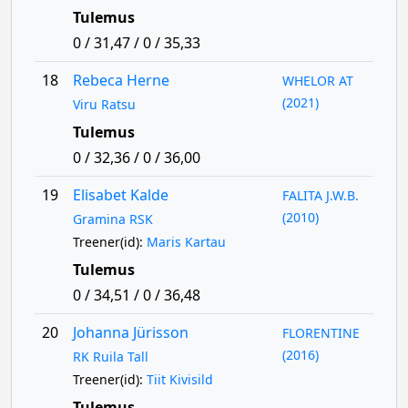
Tulemus
0 / 31,47 / 0 / 35,33
18
Rebeca Herne
WHELOR AT
(2021)
Viru Ratsu
Tulemus
0 / 32,36 / 0 / 36,00
19
Elisabet Kalde
FALITA J.W.B.
(2010)
Gramina RSK
Treener(id):
Maris Kartau
Tulemus
0 / 34,51 / 0 / 36,48
20
Johanna Jürisson
FLORENTINE
(2016)
RK Ruila Tall
Treener(id):
Tiit Kivisild
Tulemus