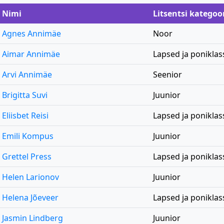
Nimi
Litsentsi kategoo
Agnes Annimäe
Noor
Aimar Annimäe
Lapsed ja poniklas
Arvi Annimäe
Seenior
Brigitta Suvi
Juunior
Eliisbet Reisi
Lapsed ja poniklas
Emili Kompus
Juunior
Grettel Press
Lapsed ja poniklas
Helen Larionov
Juunior
Helena Jõeveer
Lapsed ja poniklas
Jasmin Lindberg
Juunior