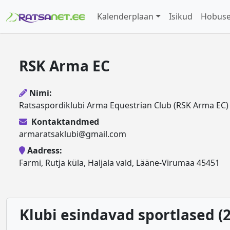
Kalenderplaan
Isikud
Hobus
RSK Arma EC
Nimi:
Ratsaspordiklubi Arma Equestrian Club (RSK Arma EC)
Kontaktandmed
armaratsaklubi@gmail.com
Aadress:
Farmi, Rutja küla, Haljala vald, Lääne-Virumaa 45451
Klubi esindavad sportlased (2