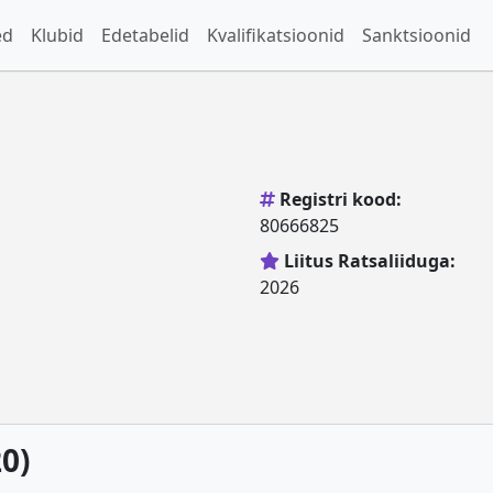
ed
Klubid
Edetabelid
Kvalifikatsioonid
Sanktsioonid
Registri kood:
80666825
Liitus Ratsaliiduga:
2026
0)