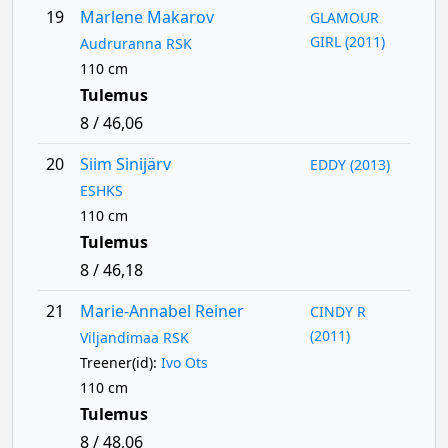
19
Marlene Makarov
GLAMOUR
GIRL (2011)
Audruranna RSK
110 cm
Tulemus
8 / 46,06
20
Siim Sinijärv
EDDY (2013)
ESHKS
110 cm
Tulemus
8 / 46,18
21
Marie-Annabel Reiner
CINDY R
(2011)
Viljandimaa RSK
Treener(id):
Ivo Ots
110 cm
Tulemus
8 / 48,06