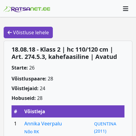
Võistluse lehele
18.08.18 - Klass 2 | hc 110/120 cm |
Art. 274.5.3, kahefaasiline | Avatud
Starte:
26
Võistluspaare:
28
Võistlejaid:
24
Hobuseid:
28
#
Võistleja
1
Annika Veerpalu
QUENTINA
(2011)
Nõo RK