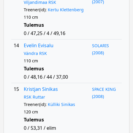
(2007)
Viljandimaa RSK
Treener(id):
Kertu Klettenberg
110 cm
Tulemus
0 / 47,25 / 4 / 49,16
14
Evelin Evisalu
SOLARIS
(2008)
Vändra RSK
110 cm
Tulemus
0 / 48,16 / 44 / 37,00
15
Kristjan Sinikas
SPACE KING
(2008)
RSK Ruttar
Treener(id):
Külliki Sinikas
120 cm
Tulemus
0 / 53,31 / elim