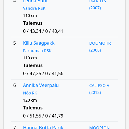
4
Lenna Buht
PATRIITS
(2007)
Vändra RSK
110 cm
Tulemus
0 / 43,34 / 0 / 40,41
5
Killu Saagpakk
DOOMOHR
(2008)
Pärnumaa RSK
110 cm
Tulemus
0 / 47,25 / 0 / 41,56
6
Annika Veerpalu
CALIPSO V
(2012)
Nõo RK
120 cm
Tulemus
0 / 51,55 / 0 / 41,79
7
Hanna-Britta Parik
MOORION