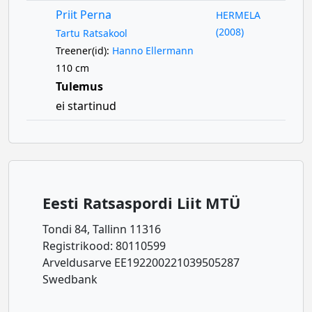
Priit Perna
HERMELA
(2008)
Tartu Ratsakool
Treener(id):
Hanno Ellermann
110 cm
Tulemus
ei startinud
Eesti Ratsaspordi Liit MTÜ
Tondi 84, Tallinn 11316
Registrikood: 80110599
Arveldusarve EE192200221039505287
Swedbank