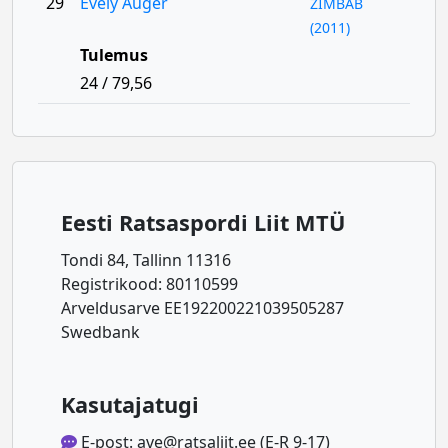
29
Evely Auger
ZIMBAB
(2011)
Tulemus
24 / 79,56
Eesti Ratsaspordi Liit MTÜ
Tondi 84, Tallinn 11316
Registrikood: 80110599
Arveldusarve EE192200221039505287
Swedbank
Kasutajatugi
E-post: ave@ratsaliit.ee (E-R 9-17)