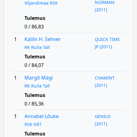
NORMAN
Viljandimaa RSK
(2011)
Tulemus
0 / 86,83
1
Kätlin H. Sehver
QUICK TIME
JP (2011)
RK Ruila Tall
Tulemus
0 / 84,07
1
Margit Mägi
CHAMINT
(2011)
RK Ruila Tall
Tulemus
0 / 85,36
1
Annabel Lõuke
GENIUS
(2011)
RSK KRT
Tulemus