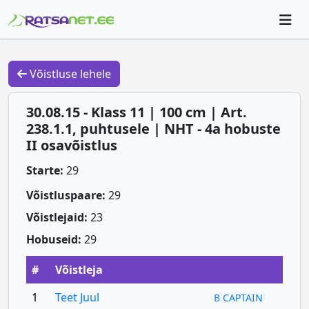
Võistluse lehele
30.08.15 - Klass 11 | 100 cm | Art.
238.1.1, puhtusele | NHT - 4a hobuste
II osavõistlus
Starte:
29
Võistluspaare:
29
Võistlejaid:
23
Hobuseid:
29
#
Võistleja
1
Teet Juul
B CAPTAIN