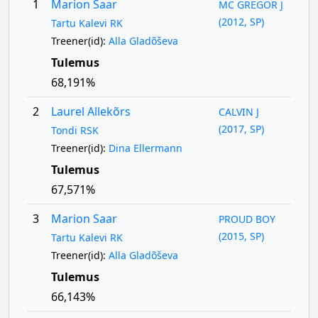
1
Marion Saar
MC GREGOR J
(2012, SP)
Tartu Kalevi RK
Treener(id):
Alla Gladõševa
Tulemus
68,191%
2
Laurel Allekõrs
CALVIN J
(2017, SP)
Tondi RSK
Treener(id):
Dina Ellermann
Tulemus
67,571%
3
Marion Saar
PROUD BOY
(2015, SP)
Tartu Kalevi RK
Treener(id):
Alla Gladõševa
Tulemus
66,143%