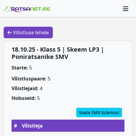
Võistluse lehele
18.10.25 - Klass 5 | Skeem LP3 |
Poniratsanike SMV
Starte:
5
Võistluspaare:
5
Võistlejaid:
4
Hobuseid:
5
Vaata SMV tulemusi
#
Võistleja