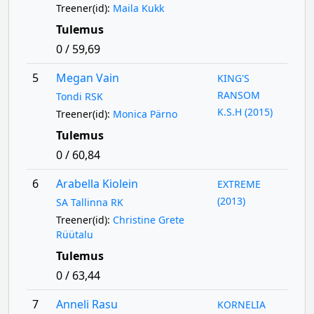
Treener(id):
Maila Kukk
Tulemus
0 / 59,69
5
Megan Vain
KING'S
RANSOM
Tondi RSK
K.S.H (2015)
Treener(id):
Monica Pärno
Tulemus
0 / 60,84
6
Arabella Kiolein
EXTREME
(2013)
SA Tallinna RK
Treener(id):
Christine Grete
Rüütalu
Tulemus
0 / 63,44
7
Anneli Rasu
KORNELIA