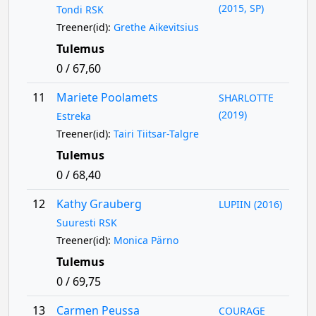
(2015, SP)
Tondi RSK
Treener(id):
Grethe Aikevitsius
Tulemus
0 / 67,60
11
Mariete Poolamets
SHARLOTTE
(2019)
Estreka
Treener(id):
Tairi Tiitsar-Talgre
Tulemus
0 / 68,40
12
Kathy Grauberg
LUPIIN (2016)
Suuresti RSK
Treener(id):
Monica Pärno
Tulemus
0 / 69,75
13
Carmen Peussa
COURAGE