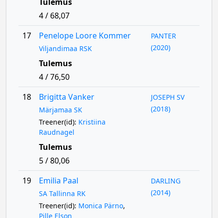
Tulemus
4 / 68,07
17
Penelope Loore Kommer
PANTER
(2020)
Viljandimaa RSK
Tulemus
4 / 76,50
18
Brigitta Vanker
JOSEPH SV
(2018)
Märjamaa SK
Treener(id):
Kristiina
Raudnagel
Tulemus
5 / 80,06
19
Emilia Paal
DARLING
(2014)
SA Tallinna RK
Treener(id):
Monica Pärno
,
Pille Elson