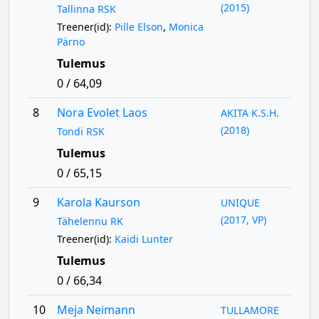
(2015)
Tallinna RSK
Treener(id):
Pille Elson
,
Monica
Pärno
Tulemus
0 / 64,09
8
Nora Evolet Laos
AKITA K.S.H.
(2018)
Tondi RSK
Tulemus
0 / 65,15
9
Karola Kaurson
UNIQUE
(2017, VP)
Tähelennu RK
Treener(id):
Kaidi Lunter
Tulemus
0 / 66,34
10
Meja Neimann
TULLAMORE