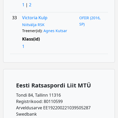
1
|
2
33
Victoria Kulp
OFIIR (2016,
SP)
Niitvälja RSK
Treener(id):
Agnes Kutsar
Klass(id)
1
Eesti Ratsaspordi Liit MTÜ
Tondi 84, Tallinn 11316
Registrikood: 80110599
Arveldusarve EE192200221039505287
Swedbank