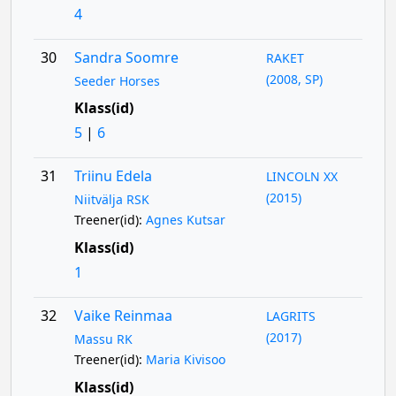
4
30
Sandra Soomre
RAKET
(2008, SP)
Seeder Horses
Klass(id)
5
|
6
31
Triinu Edela
LINCOLN XX
(2015)
Niitvälja RSK
Treener(id):
Agnes Kutsar
Klass(id)
1
32
Vaike Reinmaa
LAGRITS
(2017)
Massu RK
Treener(id):
Maria Kivisoo
Klass(id)