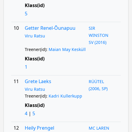
Klass(id)
5
10
Getter Renel-Õunapuu
SIR
WINSTON
Viru Ratsu
SV (2016)
Treener(id):
Maian May Kesküll
Klass(id)
1
11
Grete Laeks
RÜÜTEL
(2006, SP)
Viru Ratsu
Treener(id):
Kadri Kullerkupp
Klass(id)
4
|
5
12
Heily Prengel
MC LAREN