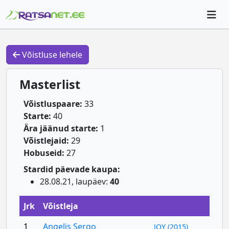
Võistluse lehele
Masterlist
Võistluspaare:
33
Starte:
40
Ära jäänud starte:
1
Võistlejaid:
29
Hobuseid:
27
Stardid päevade kaupa:
28.08.21, laupäev:
40
Jrk
Võistleja
1
Angelis Sergo
JOY (2015)