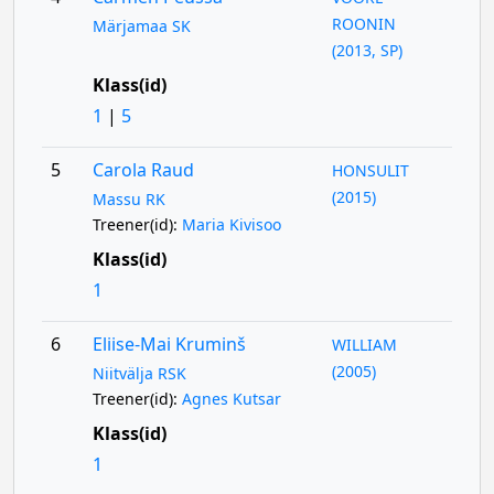
ROONIN
Märjamaa SK
(2013, SP)
Klass(id)
1
|
5
5
Carola Raud
HONSULIT
(2015)
Massu RK
Treener(id):
Maria Kivisoo
Klass(id)
1
6
Eliise-Mai Kruminš
WILLIAM
(2005)
Niitvälja RSK
Treener(id):
Agnes Kutsar
Klass(id)
1