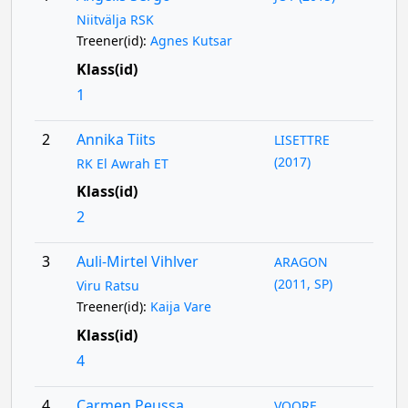
Niitvälja RSK
Treener(id):
Agnes Kutsar
Klass(id)
1
2
Annika Tiits
LISETTRE
(2017)
RK El Awrah ET
Klass(id)
2
3
Auli-Mirtel Vihlver
ARAGON
(2011, SP)
Viru Ratsu
Treener(id):
Kaija Vare
Klass(id)
4
4
Carmen Peussa
VOORE