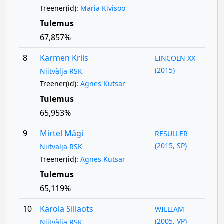
Treener(id):
Maria Kivisoo
Tulemus
67,857%
8
Karmen Kriis
LINCOLN XX
(2015)
Niitvälja RSK
Treener(id):
Agnes Kutsar
Tulemus
65,953%
9
Mirtel Mägi
RESULLER
(2015, SP)
Niitvälja RSK
Treener(id):
Agnes Kutsar
Tulemus
65,119%
10
Karola Sillaots
WILLIAM
(2005, VP)
Niitvälja RSK