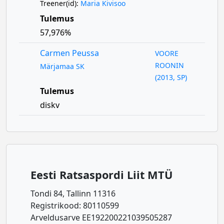
Treener(id):
Maria Kivisoo
Tulemus
57,976%
Carmen Peussa
VOORE
ROONIN
Märjamaa SK
(2013, SP)
Tulemus
diskv
Eesti Ratsaspordi Liit MTÜ
Tondi 84, Tallinn 11316
Registrikood: 80110599
Arveldusarve EE192200221039505287