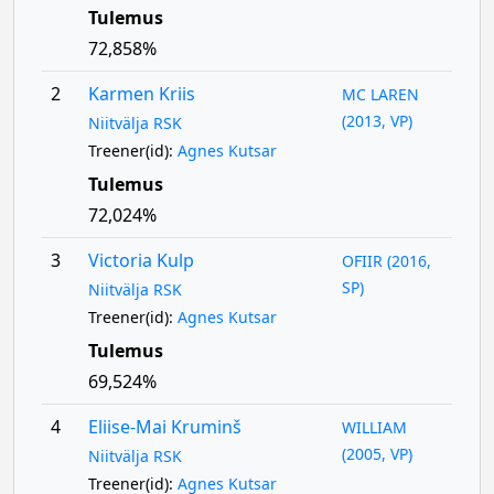
Tulemus
72,858%
2
Karmen Kriis
MC LAREN
(2013, VP)
Niitvälja RSK
Treener(id):
Agnes Kutsar
Tulemus
72,024%
3
Victoria Kulp
OFIIR (2016,
SP)
Niitvälja RSK
Treener(id):
Agnes Kutsar
Tulemus
69,524%
4
Eliise-Mai Kruminš
WILLIAM
(2005, VP)
Niitvälja RSK
Treener(id):
Agnes Kutsar