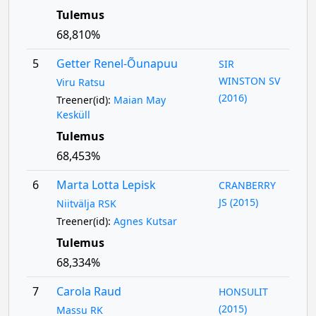
Tulemus
68,810%
5
Getter Renel-Õunapuu
SIR
WINSTON SV
Viru Ratsu
(2016)
Treener(id):
Maian May
Kesküll
Tulemus
68,453%
6
Marta Lotta Lepisk
CRANBERRY
JS (2015)
Niitvälja RSK
Treener(id):
Agnes Kutsar
Tulemus
68,334%
7
Carola Raud
HONSULIT
(2015)
Massu RK