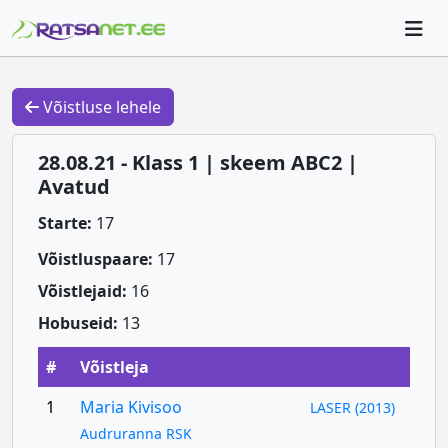
Võistluse lehele
28.08.21 - Klass 1 | skeem ABC2 |
Avatud
Starte:
17
Võistluspaare:
17
Võistlejaid:
16
Hobuseid:
13
#
Võistleja
1
Maria Kivisoo
LASER (2013)
Audruranna RSK