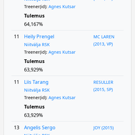
Treener(id):
Agnes Kutsar
Tulemus
64,167%
11
Heily Prengel
MC LAREN
(2013, VP)
Niitvälja RSK
Treener(id):
Agnes Kutsar
Tulemus
63,929%
11
Liis Tarang
RESULLER
(2015, SP)
Niitvälja RSK
Treener(id):
Agnes Kutsar
Tulemus
63,929%
13
Angelis Sergo
JOY (2015)