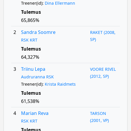
Treener(id):
Dina Ellermann
Tulemus
65,865%
2
Sandra Soomre
RAKET (2008,
SP)
RSK KRT
Tulemus
64,327%
3
Triinu Lepa
VOORE RIVEL
(2012, SP)
Audruranna RSK
Treener(id):
Krista Raidmets
Tulemus
61,538%
4
Marian Reva
TARSON
(2001, VP)
RSK KRT
Tulemus