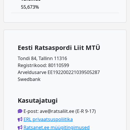
55,673%
Eesti Ratsaspordi Liit MTÜ
Tondi 84, Tallinn 11316
Registrikood: 80110599
Arveldusarve EE192200221039505287
Swedbank
Kasutajatugi
E-post: ave@ratsaliit.ee (E-R 9-17)
ERL privaatsuspoliitika
Ratsanet.ee müügitingimused