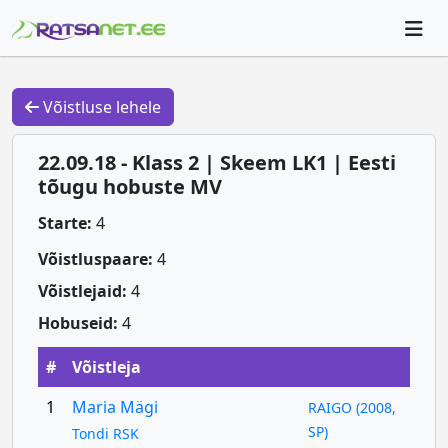
Võistluse lehele
22.09.18 - Klass 2 | Skeem LK1 | Eesti
tõugu hobuste MV
Starte:
4
Võistluspaare:
4
Võistlejaid:
4
Hobuseid:
4
#
Võistleja
1
Maria Mägi
RAIGO (2008,
SP)
Tondi RSK