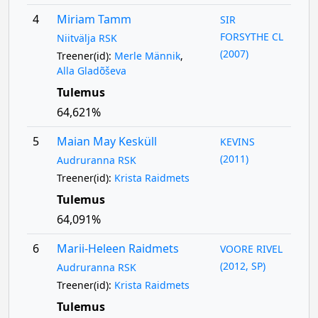
4
Miriam Tamm
SIR
FORSYTHE CL
Niitvälja RSK
(2007)
Treener(id):
Merle Männik
,
Alla Gladõševa
Tulemus
64,621%
5
Maian May Kesküll
KEVINS
(2011)
Audruranna RSK
Treener(id):
Krista Raidmets
Tulemus
64,091%
6
Marii-Heleen Raidmets
VOORE RIVEL
(2012, SP)
Audruranna RSK
Treener(id):
Krista Raidmets
Tulemus