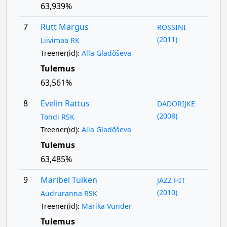
63,939%
7
Rutt Margus
ROSSINI
(2011)
Liivimaa RK
Treener(id):
Alla Gladõševa
Tulemus
63,561%
8
Evelin Rattus
DADORIJKE
(2008)
Tondi RSK
Treener(id):
Alla Gladõševa
Tulemus
63,485%
9
Maribel Tuiken
JAZZ HIT
(2010)
Audruranna RSK
Treener(id):
Marika Vunder
Tulemus