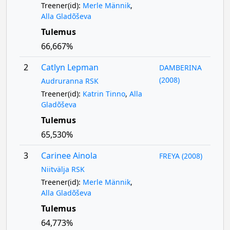
Treener(id):
Merle Männik
,
Alla Gladõševa
Tulemus
66,667%
2
Catlyn Lepman
DAMBERINA
(2008)
Audruranna RSK
Treener(id):
Katrin Tinno
,
Alla
Gladõševa
Tulemus
65,530%
3
Carinee Ainola
FREYA (2008)
Niitvälja RSK
Treener(id):
Merle Männik
,
Alla Gladõševa
Tulemus
64,773%