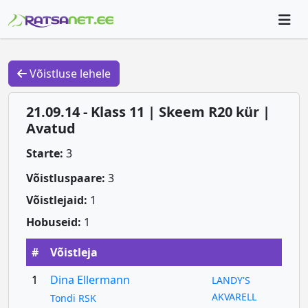
Võistluse lehele
21.09.14 - Klass 11 | Skeem R20 kür |
Avatud
Starte:
3
Võistluspaare:
3
Võistlejaid:
1
Hobuseid:
1
#
Võistleja
1
Dina Ellermann
LANDY'S
AKVARELL
Tondi RSK