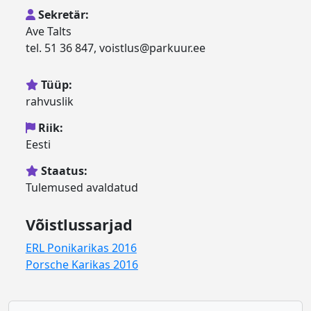
Sekretär:
Ave Talts
tel. 51 36 847, voistlus@parkuur.ee
Tüüp:
rahvuslik
Riik:
Eesti
Staatus:
Tulemused avaldatud
Võistlussarjad
ERL Ponikarikas 2016
Porsche Karikas 2016