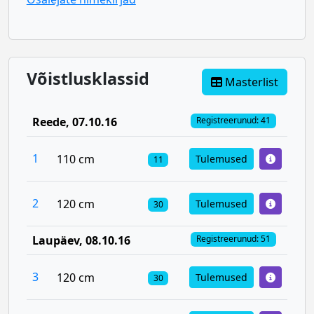
Võistlusklassid
Masterlist
Reede
, 07.10.16
Registreerunud: 41
1
110 cm
Tulemused
11
2
120 cm
Tulemused
30
Laupäev
, 08.10.16
Registreerunud: 51
3
120 cm
Tulemused
30