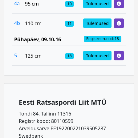
4a
95 cm
Tulemused
10
4b
110 cm
Tulemused
11
Pühapäev
, 09.10.16
Registreerunud: 18
5
125 cm
Tulemused
18
Eesti Ratsaspordi Liit MTÜ
Tondi 84, Tallinn 11316
Registrikood: 80110599
Arveldusarve EE192200221039505287
Swedbank