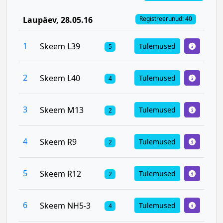
Laupäev
, 28.05.16
Registreerunud: 40
1
Skeem L39
Tulemused
5
2
Skeem L40
Tulemused
4
3
Skeem M13
Tulemused
2
4
Skeem R9
Tulemused
2
5
Skeem R12
Tulemused
2
6
Skeem NH5-3
Tulemused
4