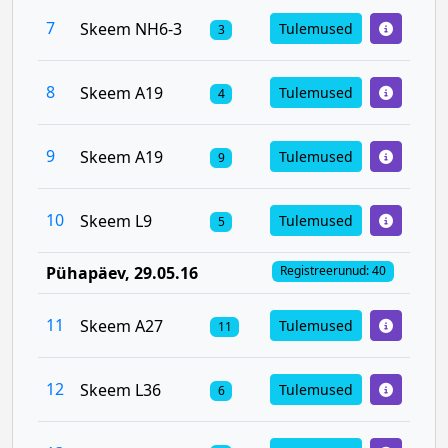
7
Skeem NH6-3
Tulemused
3
8
Skeem A19
Tulemused
4
9
Skeem A19
Tulemused
9
10
Skeem L9
Tulemused
5
Pühapäev
, 29.05.16
Registreerunud: 40
11
Skeem A27
Tulemused
11
12
Skeem L36
Tulemused
6