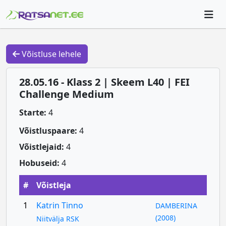
Võistluse lehele
28.05.16 - Klass 2 | Skeem L40 | FEI
Challenge Medium
Starte:
4
Võistluspaare:
4
Võistlejaid:
4
Hobuseid:
4
#
Võistleja
1
Katrin Tinno
DAMBERINA
(2008)
Niitvälja RSK