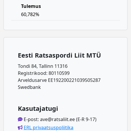
Tulemus
60,782%
Eesti Ratsaspordi Liit MTÜ
Tondi 84, Tallinn 11316
Registrikood: 80110599
Arveldusarve EE192200221039505287
Swedbank
Kasutajatugi
E-post: ave@ratsaliit.ee (E-R 9-17)
ERL privaatsuspoliitika