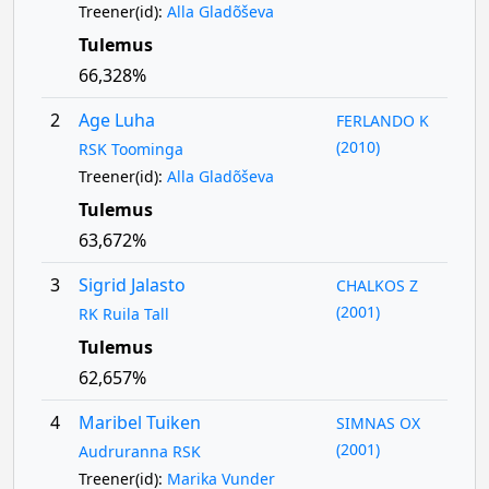
Treener(id):
Alla Gladõševa
Tulemus
66,328%
2
Age Luha
FERLANDO K
(2010)
RSK Toominga
Treener(id):
Alla Gladõševa
Tulemus
63,672%
3
Sigrid Jalasto
CHALKOS Z
(2001)
RK Ruila Tall
Tulemus
62,657%
4
Maribel Tuiken
SIMNAS OX
(2001)
Audruranna RSK
Treener(id):
Marika Vunder