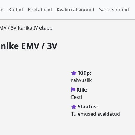
ed
Klubid
Edetabelid
Kvalifikatsioonid
Sanktsioonid
MV / 3V Karika IV etapp
anike EMV / 3V
Tüüp:
rahvuslik
Riik:
Eesti
Staatus:
Tulemused avaldatud