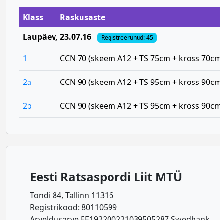
Klass
Raskusaste
Laupäev
, 23.07.16
Registreerunud: 45
1
CCN 70 (skeem A12 + TS 75cm + kross 70cm
2a
CCN 90 (skeem A12 + TS 95cm + kross 90cm
2b
CCN 90 (skeem A12 + TS 95cm + kross 90cm
Eesti Ratsaspordi Liit MTÜ
Tondi 84, Tallinn 11316
Registrikood: 80110599
Arveldusarve EE192200221039505287 Swedbank