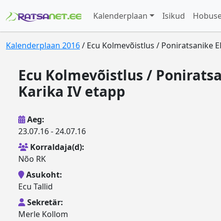
Kalenderplaan
Isikud
Hobus
Kalenderplaan 2016
/ Ecu Kolmevõistlus / Poniratsanike E
Ecu Kolmevõistlus / Ponirats
Karika IV etapp
Aeg:
23.07.16 - 24.07.16
Korraldaja(d):
Nõo RK
Asukoht:
Ecu Tallid
Sekretär:
Merle Kollom