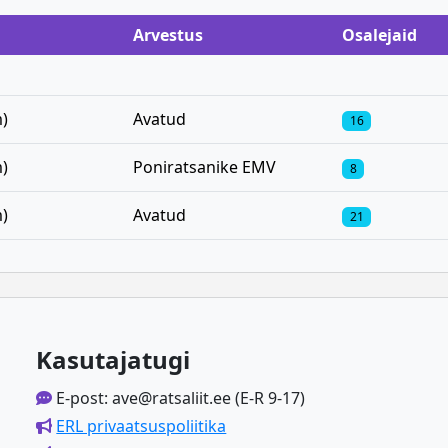
Arvestus
Osalejaid
)
Avatud
16
)
Poniratsanike EMV
8
)
Avatud
21
Kasutajatugi
E-post: ave@ratsaliit.ee (E-R 9-17)
ERL privaatsuspoliitika