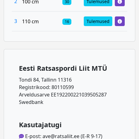
2
100 cm
Tulemused
30
3
110 cm
Tulemused
16
Eesti Ratsaspordi Liit MTÜ
Tondi 84, Tallinn 11316
Registrikood: 80110599
Arveldusarve EE192200221039505287
Swedbank
Kasutajatugi
E-post: ave@ratsaliit.ee (E-R 9-17)