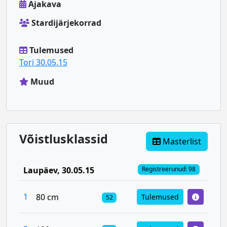
Ajakava
Stardijärjekorrad
Tulemused
Tori 30.05.15
Muud
Võistlusklassid
Masterlist
Laupäev
, 30.05.15
Registreerunud: 98
1
80 cm
Tulemused
52