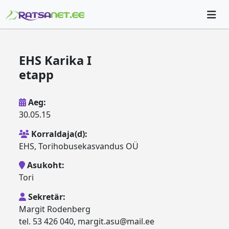
EHS Karika I
etapp
Aeg:
30.05.15
Korraldaja(d):
EHS, Torihobusekasvandus OÜ
Asukoht:
Tori
Sekretär:
Margit Rodenberg
tel. 53 426 040, margit.asu@mail.ee