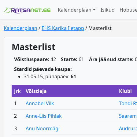
Kalenderplaan
Isikud
Hobus
Kalenderplaan
/
EHS Karika I etapp
/ Masterlist
Masterlist
Võistluspaare:
42
Starte:
61
Ära jäänud starte:
Stardid päevade kaupa:
31.05.15, pühapäev:
61
Jrk
Võistleja
Klubi
1
Annabel Vilk
Tondi R
2
Anne-Liis Pihlak
Saarem
3
Anu Noormägi
Audrur