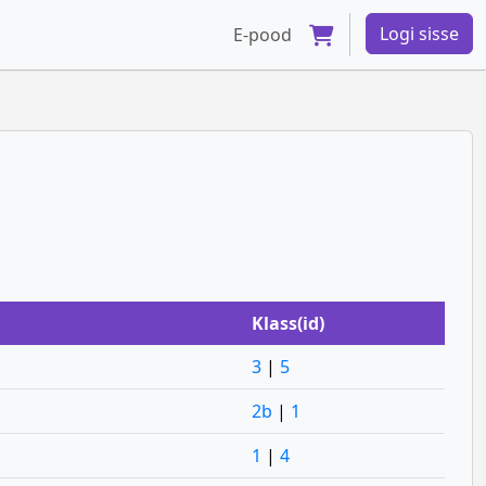
Logi sisse
E-pood
Klass(id)
3
|
5
2b
|
1
1
|
4