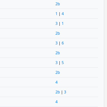
2b
1
|
4
3
|
1
2b
3
|
6
2b
3
|
5
2b
4
2b
|
3
4