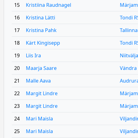
15
Kristiina Raudnagel
Märjam
16
Kristina Lätti
Tondi R
17
Kristina Pahk
Tallinn
18
Kärt Kingisepp
Tondi R
19
Liis Ira
Niitvälj
20
Maarja Saare
Vändra
21
Malle Aava
Audrur
22
Margit Lindre
Märjam
23
Margit Lindre
Märjam
24
Mari Maisla
Viljand
25
Mari Maisla
Viljand