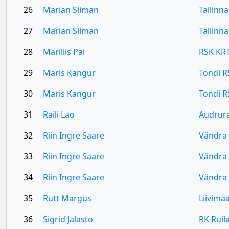
26
Marian Siiman
Tallinn
27
Marian Siiman
Tallinn
28
Mariliis Pai
RSK KR
29
Maris Kangur
Tondi R
30
Maris Kangur
Tondi R
31
Raili Lao
Audrur
32
Riin Ingre Saare
Vändra
33
Riin Ingre Saare
Vändra
34
Riin Ingre Saare
Vändra
35
Rutt Margus
Liivima
36
Sigrid Jalasto
RK Ruila