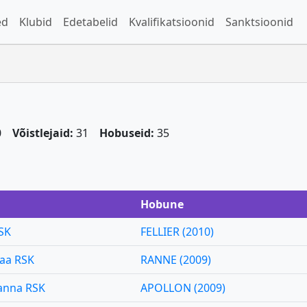
ed
Klubid
Edetabelid
Kvalifikatsioonid
Sanktsioonid
0
Võistlejaid:
31
Hobuseid:
35
Hobune
SK
FELLIER (2010)
aa RSK
RANNE (2009)
anna RSK
APOLLON (2009)