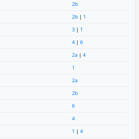
2b
2b
|
1
3
|
1
4
|
6
2a
|
4
1
2a
2b
6
4
1
|
4