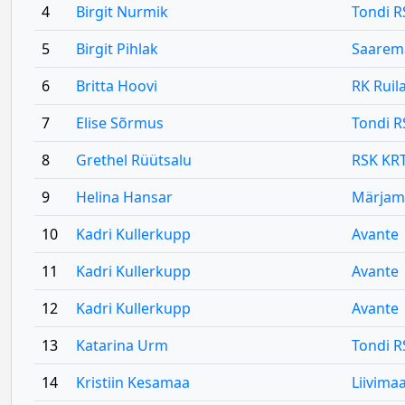
4
Birgit Nurmik
Tondi R
5
Birgit Pihlak
Saarem
6
Britta Hoovi
RK Ruila
7
Elise Sõrmus
Tondi R
8
Grethel Rüütsalu
RSK KR
9
Helina Hansar
Märjam
10
Kadri Kullerkupp
Avante
11
Kadri Kullerkupp
Avante
12
Kadri Kullerkupp
Avante
13
Katarina Urm
Tondi R
14
Kristiin Kesamaa
Liivima