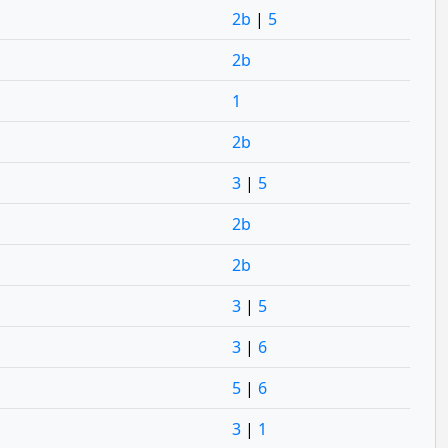
2b
|
5
2b
1
2b
3
|
5
2b
2b
3
|
5
3
|
6
5
|
6
3
|
1