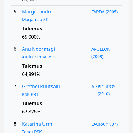
5
Margit Lindre
FARDA (2005)
Märjamaa SK
Tulemus
65,000%
6
Anu Noormägi
APOLLON
(2009)
Audruranna RSK
Tulemus
64,891%
7
Grethel Rüütsalu
A EPICUROS
HL (2010)
RSK KRT
Tulemus
62,826%
8
Katarina Urm
LAURA (1997)
Tondi RSK