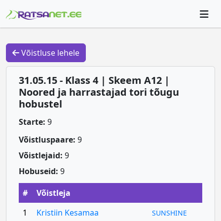
Võistluse lehele
31.05.15 - Klass 4 | Skeem A12 |
Noored ja harrastajad tori tõugu
hobustel
Starte:
9
Võistluspaare:
9
Võistlejaid:
9
Hobuseid:
9
#
Võistleja
1
Kristiin Kesamaa
SUNSHINE