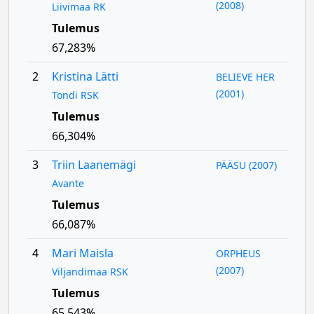
(2008)
Liivimaa RK
Tulemus
67,283%
2
Kristina Lätti
BELIEVE HER
(2001)
Tondi RSK
Tulemus
66,304%
3
Triin Laanemägi
PÄÄSU (2007)
Avante
Tulemus
66,087%
4
Mari Maisla
ORPHEUS
(2007)
Viljandimaa RSK
Tulemus
65,543%