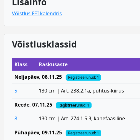
Lisainfo
Võistlus FEI kalendris
Võistlusklassid
Klass
Raskusaste
Neljapäev
, 06.11.25
Registreerunud: 1
5
130 cm | Art. 238.2.1a, puhtus-kiirus
Reede
, 07.11.25
Registreerunud: 1
8
130 cm | Art. 274.1.5.3, kahefaasiline
Pühapäev
, 09.11.25
Registreerunud: 1