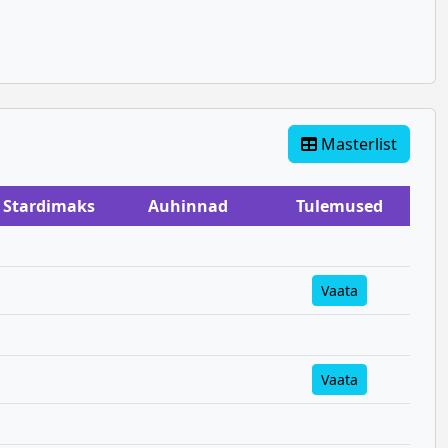
Masterlist
Stardimaks
Auhinnad
Tulemused
Vaata
Vaata