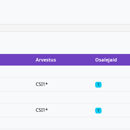
Arvestus
Osalejaid
CSI1*
1
CSI1*
1