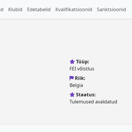
ed
Klubid
Edetabelid
Kvalifikatsioonid
Sanktsioonid
Tüüp:
FEI võistlus
Riik:
Belgia
Staatus:
Tulemused avaldatud