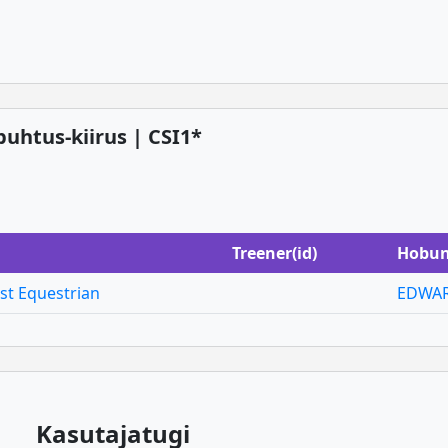
 puhtus-kiirus | CSI1*
Treener(id)
Hobu
st Equestrian
EDWAR
Kasutajatugi