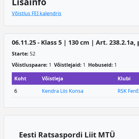
Lisainfo
Võistlus FEI kalendris
06.11.25 - Klass 5 | 130 cm | Art. 238.2.1a,
Starte:
52
Võistluspaare:
1
Võistlejaid:
1
Hobuseid:
1
Koht
Võistleja
Klubi
6
Kendra Liis Konsa
RSK FenE
Eesti Ratsaspordi Liit MTÜ