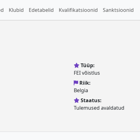
ed
Klubid
Edetabelid
Kvalifikatsioonid
Sanktsioonid
Tüüp:
FEI võistlus
Riik:
Belgia
Staatus:
Tulemused avaldatud