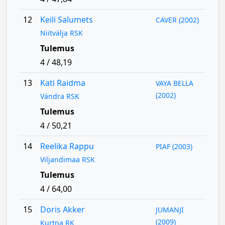
12
Keili Salumets
CAVER (2002)
Niitvälja RSK
Tulemus
4 / 48,19
13
Kati Raidma
VAYA BELLA
(2002)
Vändra RSK
Tulemus
4 / 50,21
14
Reelika Rappu
PIAF (2003)
Viljandimaa RSK
Tulemus
4 / 64,00
15
Doris Akker
JUMANJI
(2009)
Kurtna RK