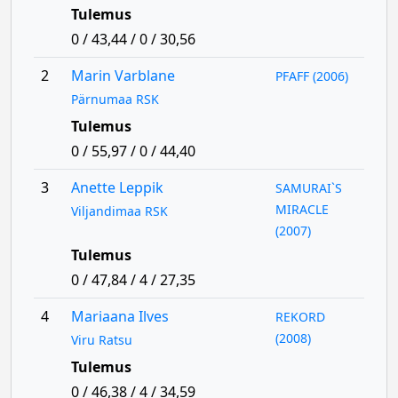
Tulemus
0 / 43,44 / 0 / 30,56
2
Marin Varblane
PFAFF (2006)
Pärnumaa RSK
Tulemus
0 / 55,97 / 0 / 44,40
3
Anette Leppik
SAMURAI`S
MIRACLE
Viljandimaa RSK
(2007)
Tulemus
0 / 47,84 / 4 / 27,35
4
Mariaana Ilves
REKORD
(2008)
Viru Ratsu
Tulemus
0 / 46,38 / 4 / 34,59