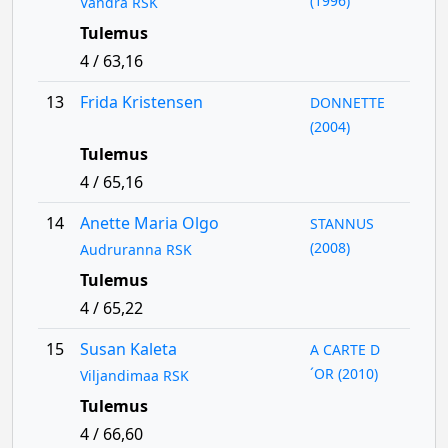
(1996)
Vändra RSK
Tulemus
4 / 63,16
13
Frida Kristensen
DONNETTE
(2004)
Tulemus
4 / 65,16
14
Anette Maria Olgo
STANNUS
(2008)
Audruranna RSK
Tulemus
4 / 65,22
15
Susan Kaleta
A CARTE D
´OR (2010)
Viljandimaa RSK
Tulemus
4 / 66,60