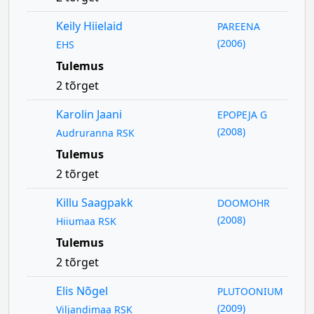
Keily Hiielaid
PAREENA
(2006)
EHS
Tulemus
2 tõrget
Karolin Jaani
EPOPEJA G
(2008)
Audruranna RSK
Tulemus
2 tõrget
Killu Saagpakk
DOOMOHR
(2008)
Hiiumaa RSK
Tulemus
2 tõrget
Elis Nõgel
PLUTOONIUM
(2009)
Viljandimaa RSK