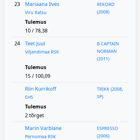
23
Mariaana Ilves
REKORD
(2008)
Viru Ratsu
Tulemus
10 / 78,38
24
Teet Juul
B CAPTAIN
NORMAN
Viljandimaa RSK
(2011)
Tulemus
15 / 100,09
Riin Kurrikoff
TRIKK (2008,
SP)
EHS
Tulemus
2 tõrget
Marin Varblane
ESPRESSO
(2006)
Pärnumaa RSK