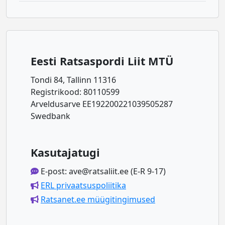
Eesti Ratsaspordi Liit MTÜ
Tondi 84, Tallinn 11316
Registrikood: 80110599
Arveldusarve EE192200221039505287
Swedbank
Kasutajatugi
E-post: ave@ratsaliit.ee (E-R 9-17)
ERL privaatsuspoliitika
Ratsanet.ee müügitingimused