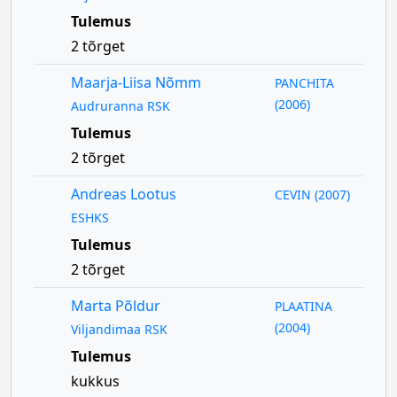
Tulemus
2 tõrget
Maarja-Liisa Nõmm
PANCHITA
(2006)
Audruranna RSK
Tulemus
2 tõrget
Andreas Lootus
CEVIN (2007)
ESHKS
Tulemus
2 tõrget
Marta Põldur
PLAATINA
(2004)
Viljandimaa RSK
Tulemus
kukkus