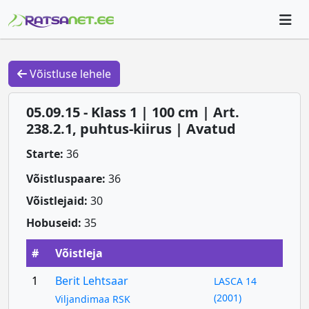
Võistluse lehele
05.09.15 - Klass 1 | 100 cm | Art.
238.2.1, puhtus-kiirus | Avatud
Starte:
36
Võistluspaare:
36
Võistlejaid:
30
Hobuseid:
35
#
Võistleja
1
Berit Lehtsaar
LASCA 14
(2001)
Viljandimaa RSK