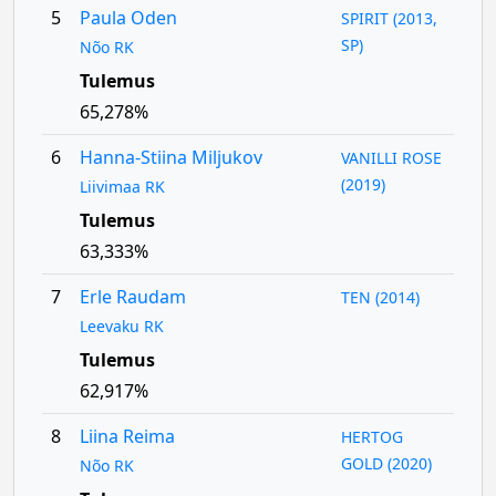
5
Paula Oden
SPIRIT (2013,
SP)
Nõo RK
Tulemus
65,278%
6
Hanna-Stiina Miljukov
VANILLI ROSE
(2019)
Liivimaa RK
Tulemus
63,333%
7
Erle Raudam
TEN (2014)
Leevaku RK
Tulemus
62,917%
8
Liina Reima
HERTOG
GOLD (2020)
Nõo RK