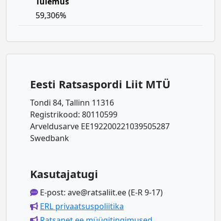
Tulemus
59,306%
Eesti Ratsaspordi Liit MTÜ
Tondi 84, Tallinn 11316
Registrikood: 80110599
Arveldusarve EE192200221039505287
Swedbank
Kasutajatugi
E-post: ave@ratsaliit.ee (E-R 9-17)
ERL privaatsuspoliitika
Ratsanet.ee müügitingimused