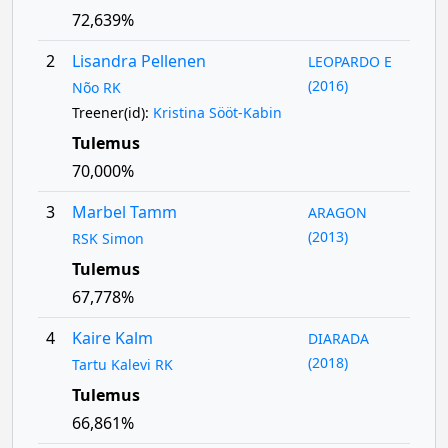
72,639%
2
Lisandra Pellenen
LEOPARDO E
(2016)
Nõo RK
Treener(id):
Kristina Sööt-Kabin
Tulemus
70,000%
3
Marbel Tamm
ARAGON
(2013)
RSK Simon
Tulemus
67,778%
4
Kaire Kalm
DIARADA
(2018)
Tartu Kalevi RK
Tulemus
66,861%