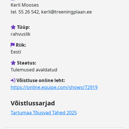
Kerli Mooses
tel. 55 26 542, kerli@treeningplaan.ee
Tüüp:
rahvuslik
Riik:
Eesti
Staatus:
Tulemused avaldatud
Võistluse online leht:
https://online.equipe.com/shows/72919
Võistlussarjad
Tartumaa Tõusvad Tähed 2025