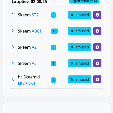
Laupäev
, 02.08.25
Registreerunud: 44
1
Skeem
ST2
Tulemused
9
2
Skeem
ABC1
Tulemused
18
3
Skeem
A2
Tulemused
5
4
Skeem
A3
Tulemused
8
hc Skeemid
5
Tulemused
4
LK2
/
LK4