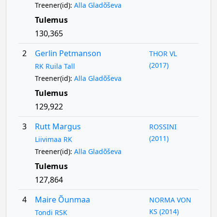
Treener(id):
Alla Gladõševa
Tulemus
130,365
2
Gerlin Petmanson
THOR VL
(2017)
RK Ruila Tall
Treener(id):
Alla Gladõševa
Tulemus
129,922
3
Rutt Margus
ROSSINI
(2011)
Liivimaa RK
Treener(id):
Alla Gladõševa
Tulemus
127,864
4
Maire Õunmaa
NORMA VON
KS (2014)
Tondi RSK