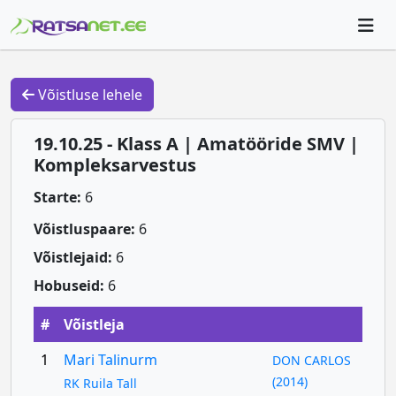
Võistluse lehele
19.10.25 - Klass A | Amatööride SMV |
Kompleksarvestus
Starte:
6
Võistluspaare:
6
Võistlejaid:
6
Hobuseid:
6
#
Võistleja
1
Mari Talinurm
DON CARLOS
(2014)
RK Ruila Tall