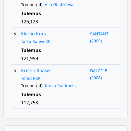
Treener(id):
Alla Gladõševa
Tulemus
126,123
5
Eleriin Kurs
SANTANZ
(2009)
Tartu Kalevi RK
Tulemus
121,959
6
Kristin Kaasik
DALCO B.
(2008)
Tondi RSK
Treener(id):
Krista Raidmets
Tulemus
112,758