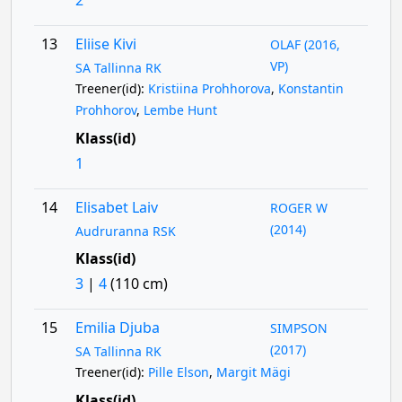
2
13
Eliise Kivi
OLAF (2016,
VP)
SA Tallinna RK
Treener(id):
Kristiina Prohhorova
,
Konstantin
Prohhorov
,
Lembe Hunt
Klass(id)
1
14
Elisabet Laiv
ROGER W
(2014)
Audruranna RSK
Klass(id)
3
|
4
(110 cm)
15
Emilia Djuba
SIMPSON
(2017)
SA Tallinna RK
Treener(id):
Pille Elson
,
Margit Mägi
Klass(id)