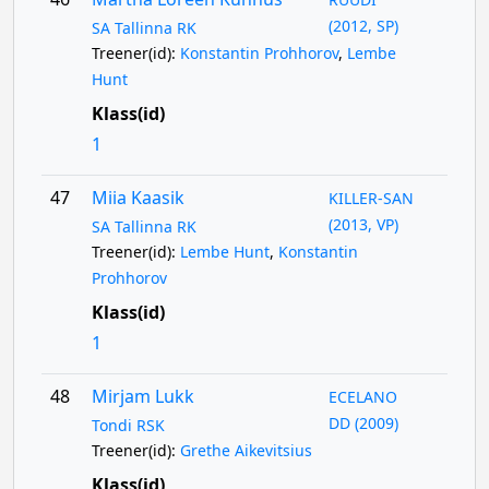
(2012, SP)
SA Tallinna RK
Treener(id):
Konstantin Prohhorov
,
Lembe
Hunt
Klass(id)
1
47
Miia Kaasik
KILLER-SAN
(2013, VP)
SA Tallinna RK
Treener(id):
Lembe Hunt
,
Konstantin
Prohhorov
Klass(id)
1
48
Mirjam Lukk
ECELANO
DD (2009)
Tondi RSK
Treener(id):
Grethe Aikevitsius
Klass(id)