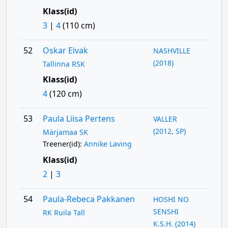
Klass(id)
3
|
4
(110 cm)
52
Oskar Eivak
NASHVILLE
(2018)
Tallinna RSK
Klass(id)
4
(120 cm)
53
Paula Liisa Pertens
VALLER
(2012, SP)
Märjamaa SK
Treener(id):
Annike Laving
Klass(id)
2
|
3
54
Paula-Rebeca Pakkanen
HOSHI NO
SENSHI
RK Ruila Tall
K.S.H. (2014)