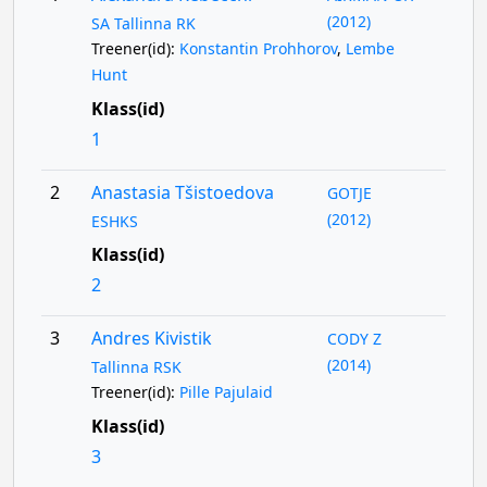
(2012)
SA Tallinna RK
Treener(id):
Konstantin Prohhorov
,
Lembe
Hunt
Klass(id)
1
2
Anastasia Tšistoedova
GOTJE
(2012)
ESHKS
Klass(id)
2
3
Andres Kivistik
CODY Z
(2014)
Tallinna RSK
Treener(id):
Pille Pajulaid
Klass(id)
3