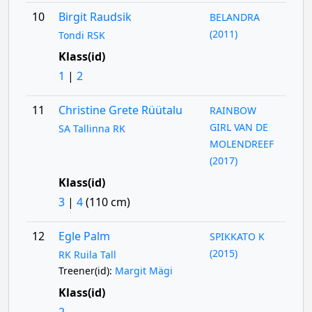
10
Birgit Raudsik
BELANDRA
(2011)
Tondi RSK
Klass(id)
1
|
2
11
Christine Grete Rüütalu
RAINBOW
GIRL VAN DE
SA Tallinna RK
MOLENDREEF
(2017)
Klass(id)
3
|
4
(110 cm)
12
Egle Palm
SPIKKATO K
(2015)
RK Ruila Tall
Treener(id):
Margit Mägi
Klass(id)