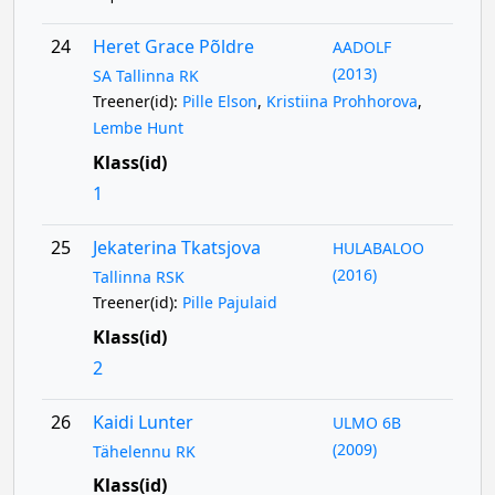
24
Heret Grace Põldre
AADOLF
(2013)
SA Tallinna RK
Treener(id):
Pille Elson
,
Kristiina Prohhorova
,
Lembe Hunt
Klass(id)
1
25
Jekaterina Tkatsjova
HULABALOO
(2016)
Tallinna RSK
Treener(id):
Pille Pajulaid
Klass(id)
2
26
Kaidi Lunter
ULMO 6B
(2009)
Tähelennu RK
Klass(id)