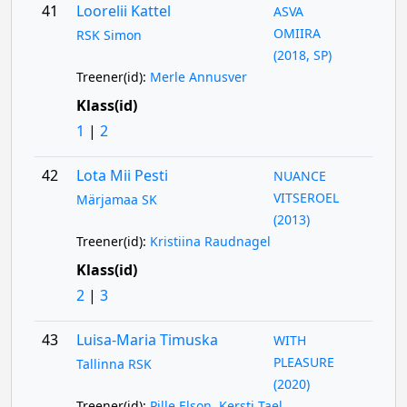
41
Loorelii Kattel
ASVA
OMIIRA
RSK Simon
(2018, SP)
Treener(id):
Merle Annusver
Klass(id)
1
|
2
42
Lota Mii Pesti
NUANCE
VITSEROEL
Märjamaa SK
(2013)
Treener(id):
Kristiina Raudnagel
Klass(id)
2
|
3
43
Luisa-Maria Timuska
WITH
PLEASURE
Tallinna RSK
(2020)
Treener(id):
Pille Elson
,
Kersti Tael