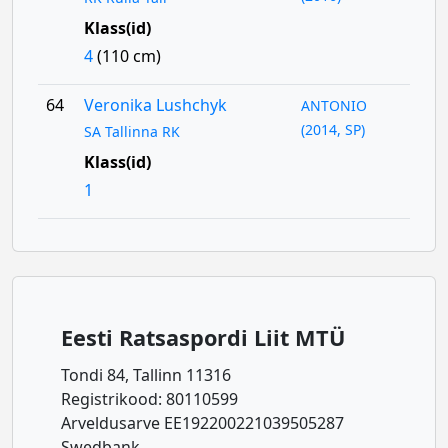
Klass(id)
4
(110 cm)
64
Veronika Lushchyk
ANTONIO
(2014, SP)
SA Tallinna RK
Klass(id)
1
Eesti Ratsaspordi Liit MTÜ
Tondi 84, Tallinn 11316
Registrikood: 80110599
Arveldusarve EE192200221039505287
Swedbank