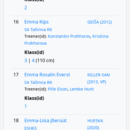
2
16
Emma Kips
GEIŠA (2012)
SA Tallinna RK
Treener(id):
Konstantin Prohhorov
,
Kristiina
Prohhorova
Klass(id)
3
|
4
(110 cm)
17
Emma Rosalin Everst
KILLER-SAN
(2013, VP)
SA Tallinna RK
Treener(id):
Pille Elson
,
Lembe Hunt
Klass(id)
1
18
Emma-Liisa Jõerüüt
HUESKA
(2020)
ESHKS