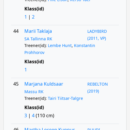
Klass(id)
1
|
2
44
Marii Taklaja
LADYBIRD
(2011, VP)
SA Tallinna RK
Treener(id):
Lembe Hunt
,
Konstantin
Prohhorov
Klass(id)
1
45
Marjana Kuldsaar
REBELTON
(2019)
Massu RK
Treener(id):
Tairi Tiitsar-Talgre
Klass(id)
3
|
4
(110 cm)
46
Martha Loreen Kunnus
RUUDI