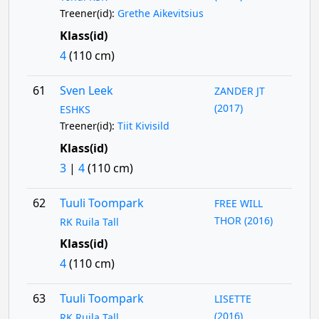
Treener(id):
Grethe Aikevitsius
Klass(id)
4
(110 cm)
61
Sven Leek
ZANDER JT
(2017)
ESHKS
Treener(id):
Tiit Kivisild
Klass(id)
3
|
4
(110 cm)
62
Tuuli Toompark
FREE WILL
THOR (2016)
RK Ruila Tall
Klass(id)
4
(110 cm)
63
Tuuli Toompark
LISETTE
(2016)
RK Ruila Tall