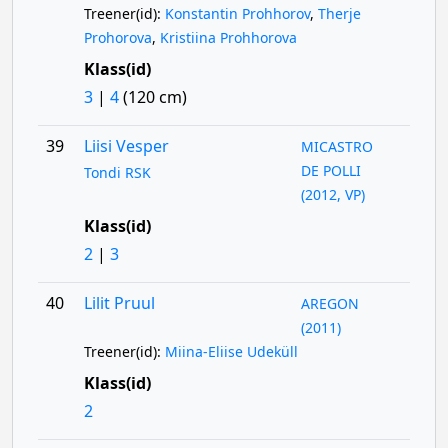
Treener(id):
Konstantin Prohhorov
,
Therje
Prohorova
,
Kristiina Prohhorova
Klass(id)
3
|
4
(120 cm)
39
Liisi Vesper
MICASTRO
DE POLLI
Tondi RSK
(2012, VP)
Klass(id)
2
|
3
40
Lilit Pruul
AREGON
(2011)
Treener(id):
Miina-Eliise Udeküll
Klass(id)
2