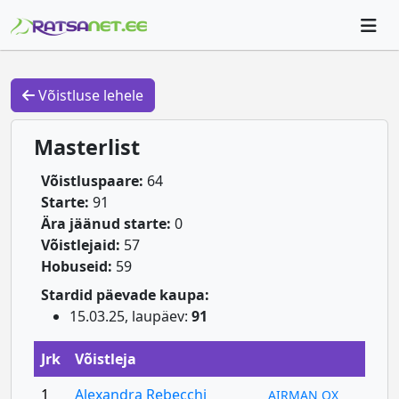
Võistluse lehele
Masterlist
Võistluspaare:
64
Starte:
91
Ära jäänud starte:
0
Võistlejaid:
57
Hobuseid:
59
Stardid päevade kaupa:
15.03.25, laupäev:
91
Jrk
Võistleja
1
Alexandra Rebecchi
AIRMAN OX