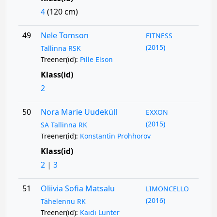
4
(120 cm)
49
Nele Tomson
FITNESS
(2015)
Tallinna RSK
Treener(id):
Pille Elson
Klass(id)
2
50
Nora Marie Uudeküll
EXXON
(2015)
SA Tallinna RK
Treener(id):
Konstantin Prohhorov
Klass(id)
2
|
3
51
Oliivia Sofia Matsalu
LIMONCELLO
(2016)
Tähelennu RK
Treener(id):
Kaidi Lunter