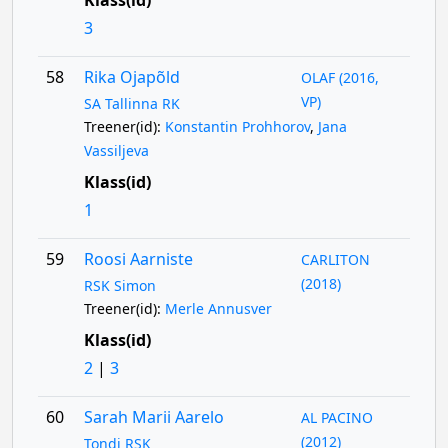
Klass(id)
3
58
Rika Ojapõld
OLAF (2016,
VP)
SA Tallinna RK
Treener(id):
Konstantin Prohhorov
,
Jana
Vassiljeva
Klass(id)
1
59
Roosi Aarniste
CARLITON
(2018)
RSK Simon
Treener(id):
Merle Annusver
Klass(id)
2
|
3
60
Sarah Marii Aarelo
AL PACINO
(2012)
Tondi RSK