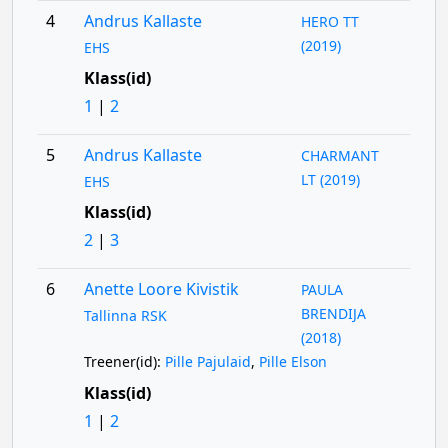
4
Andrus Kallaste
HERO TT
(2019)
EHS
Klass(id)
1
|
2
5
Andrus Kallaste
CHARMANT
LT (2019)
EHS
Klass(id)
2
|
3
6
Anette Loore Kivistik
PAULA
BRENDIJA
Tallinna RSK
(2018)
Treener(id):
Pille Pajulaid
,
Pille Elson
Klass(id)
1
|
2