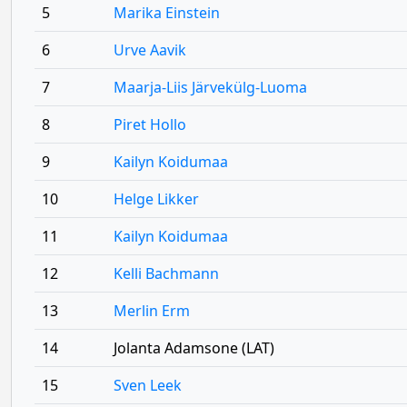
5
Marika Einstein
6
Urve Aavik
7
Maarja-Liis Järvekülg-Luoma
8
Piret Hollo
9
Kailyn Koidumaa
10
Helge Likker
11
Kailyn Koidumaa
12
Kelli Bachmann
13
Merlin Erm
14
Jolanta Adamsone (LAT)
15
Sven Leek