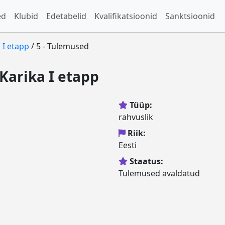
ed
Klubid
Edetabelid
Kvalifikatsioonid
Sanktsioonid
 I etapp
/ 5 - Tulemused
Karika I etapp
Tüüp:
rahvuslik
Riik:
Eesti
Staatus:
Tulemused avaldatud