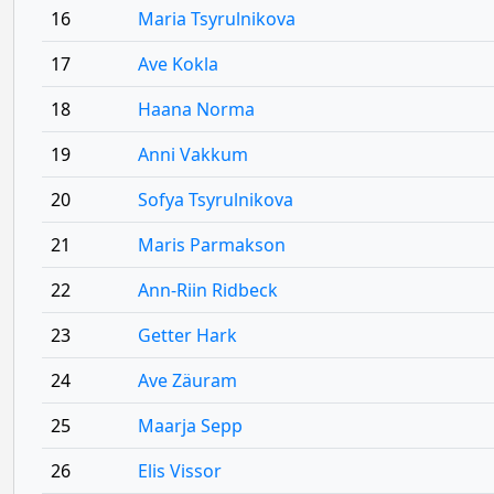
16
Maria Tsyrulnikova
17
Ave Kokla
18
Haana Norma
19
Anni Vakkum
20
Sofya Tsyrulnikova
21
Maris Parmakson
22
Ann-Riin Ridbeck
23
Getter Hark
24
Ave Zäuram
25
Maarja Sepp
26
Elis Vissor