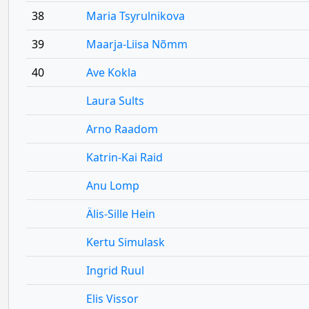
38
Maria Tsyrulnikova
39
Maarja-Liisa Nõmm
40
Ave Kokla
Laura Sults
Arno Raadom
Katrin-Kai Raid
Anu Lomp
Älis-Sille Hein
Kertu Simulask
Ingrid Ruul
Elis Vissor