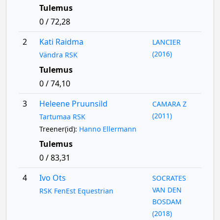
Tulemus
0 / 72,28
2
Kati Raidma
LANCIER
(2016)
Vändra RSK
Tulemus
0 / 74,10
3
Heleene Pruunsild
CAMARA Z
(2011)
Tartumaa RSK
Treener(id):
Hanno Ellermann
Tulemus
0 / 83,31
4
Ivo Ots
SOCRATES
VAN DEN
RSK FenEst Equestrian
BOSDAM
(2018)