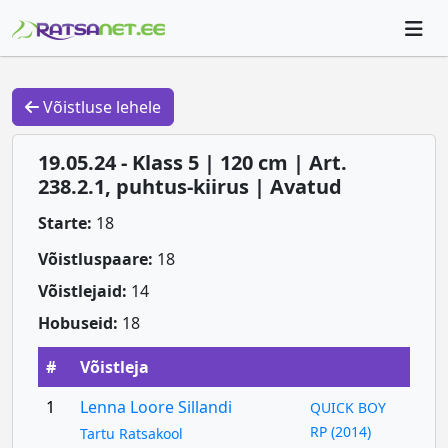
Võistluse lehele
19.05.24 - Klass 5 | 120 cm | Art.
238.2.1, puhtus-kiirus | Avatud
Starte:
18
Võistluspaare:
18
Võistlejaid:
14
Hobuseid:
18
#
Võistleja
1
Lenna Loore Sillandi
QUICK BOY
RP (2014)
Tartu Ratsakool