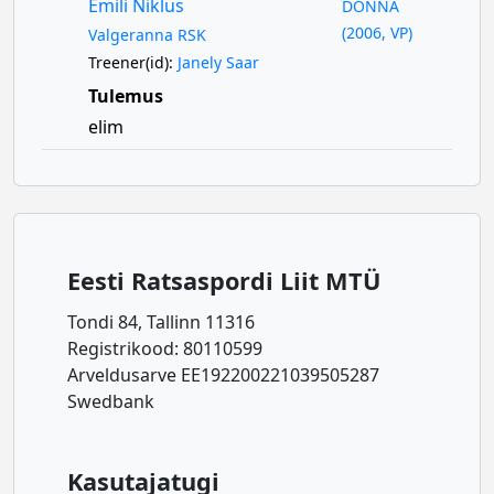
Emili Niklus
DONNA
(2006, VP)
Valgeranna RSK
Treener(id):
Janely Saar
Tulemus
elim
Eesti Ratsaspordi Liit MTÜ
Tondi 84, Tallinn 11316
Registrikood: 80110599
Arveldusarve EE192200221039505287
Swedbank
Kasutajatugi