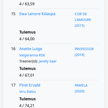
4 / 63,59
15
Ewa Lenore Kiilaspä
COR DE
L'AMOURE
(2015)
Tulemus
4 / 64,00
16
Anette Luige
PROFESSOR
(2018)
Valgeranna RSK
Treener(id):
Janely Saar
Tulemus
4 / 67,01
17
Piret Ervald
PAMELA
(2020)
Viru Ratsu
Tulemus
4 / 74,21