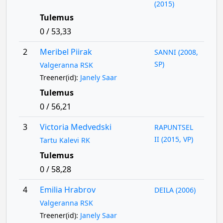
(2015)
Tulemus
0 / 53,33
2
Meribel Piirak
SANNI (2008,
SP)
Valgeranna RSK
Treener(id):
Janely Saar
Tulemus
0 / 56,21
3
Victoria Medvedski
RAPUNTSEL
II (2015, VP)
Tartu Kalevi RK
Tulemus
0 / 58,28
4
Emilia Hrabrov
DEILA (2006)
Valgeranna RSK
Treener(id):
Janely Saar