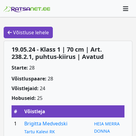
Võistluse lehele
19.05.24 - Klass 1 | 70 cm | Art.
238.2.1, puhtus-kiirus | Avatud
Starte:
28
Võistluspaare:
28
Võistlejaid:
24
Hobuseid:
25
#
Võistleja
1
Brigitta Medvedski
HEIA MERRA
DONNA
Tartu Kalevi RK