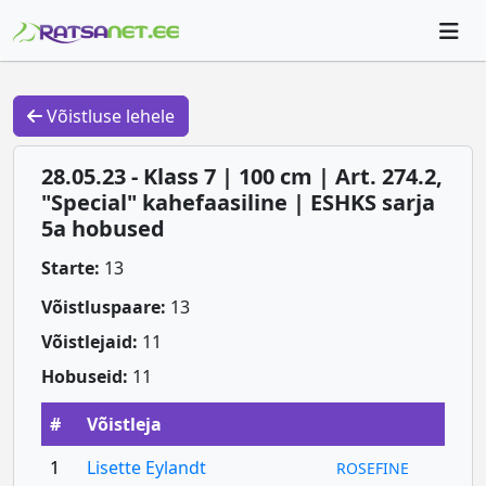
Võistluse lehele
28.05.23 - Klass 7 | 100 cm | Art. 274.2,
"Special" kahefaasiline | ESHKS sarja
5a hobused
Starte:
13
Võistluspaare:
13
Võistlejaid:
11
Hobuseid:
11
#
Võistleja
1
Lisette Eylandt
ROSEFINE