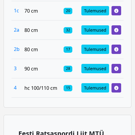
1c
70 cm
Tulemused
20
2a
80 cm
Tulemused
32
2b
80 cm
Tulemused
17
3
90 cm
Tulemused
28
4
hc 100/110 cm
Tulemused
15
Eesti Ratsaspordi Liit MTÜ