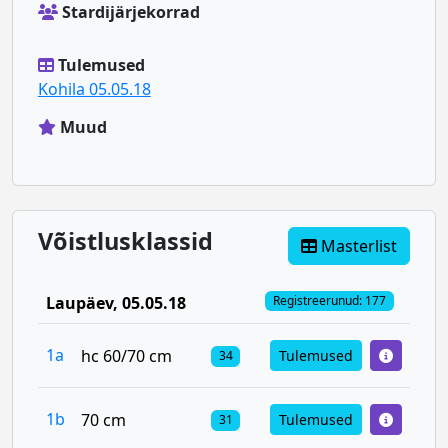
Stardijärjekorrad
Tulemused
Kohila 05.05.18
Muud
Võistlusklassid
Masterlist
Laupäev
, 05.05.18
Registreerunud: 177
1a
hc 60/70 cm
Tulemused
34
1b
70 cm
Tulemused
31