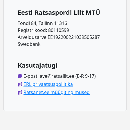
Eesti Ratsaspordi Liit MTÜ
Tondi 84, Tallinn 11316
Registrikood: 80110599
Arveldusarve EE192200221039505287
Swedbank
Kasutajatugi
E-post: ave@ratsaliit.ee (E-R 9-17)
ERL privaatsuspoliitika
Ratsanet.ee müügitingimused