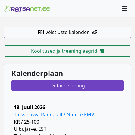
FEI võistluste kalender
Koolitused ja treeninglaagrid
Kalenderplaan
Detailne otsing
18. juuli 2026
Tõrvahavva Rännak II / Noorte EMV
KR / 25-100
Uibujärve, EST