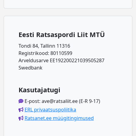
Eesti Ratsaspordi Liit MTÜ
Tondi 84, Tallinn 11316
Registrikood: 80110599
Arveldusarve EE192200221039505287
Swedbank
Kasutajatugi
E-post: ave@ratsaliit.ee (E-R 9-17)
ERL privaatsuspoliitika
Ratsanet.ee müügitingimused