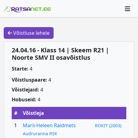
Võistluse lehele
24.04.16 - Klass 14 | Skeem R21 |
Noorte SMV II osavõistlus
Starte:
4
Võistluspaare:
4
Võistlejaid:
4
Hobuseid:
4
#
Võistleja
1
Marii-Heleen Raidmets
ROKIT (2003)
Audruranna RSK