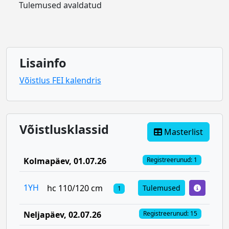
Tulemused avaldatud
Lisainfo
Võistlus FEI kalendris
Võistlusklassid
Masterlist
Kolmapäev
, 01.07.26
Registreerunud: 1
1YH
hc 110/120 cm
Tulemused
1
Neljapäev
, 02.07.26
Registreerunud: 15