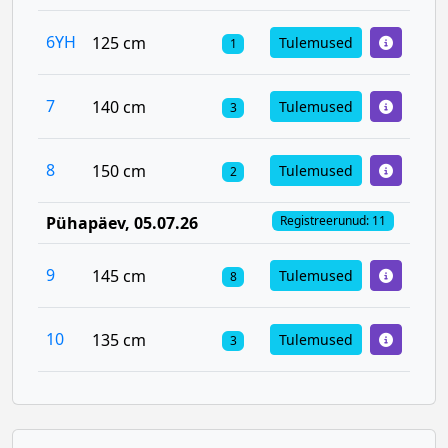
6YH
125 cm
Tulemused
1
7
140 cm
Tulemused
3
8
150 cm
Tulemused
2
Pühapäev
, 05.07.26
Registreerunud: 11
9
145 cm
Tulemused
8
10
135 cm
Tulemused
3