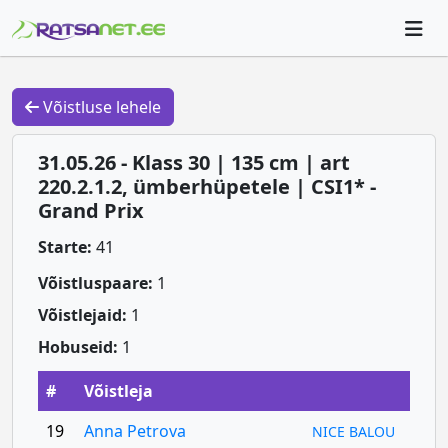
Võistluse lehele
31.05.26 - Klass 30 | 135 cm | art
220.2.1.2, ümberhüpetele | CSI1* -
Grand Prix
Starte:
41
Võistluspaare:
1
Võistlejaid:
1
Hobuseid:
1
#
Võistleja
19
Anna Petrova
NICE BALOU