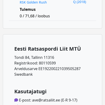
Q (2018)
RSK Golden Rush
Tulemus
0 / 71,68 / loobus
Eesti Ratsaspordi Liit MTÜ
Tondi 84, Tallinn 11316
Registrikood: 80110599
Arveldusarve EE192200221039505287
Swedbank
Kasutajatugi
E-post: ave@ratsaliit.ee (E-R 9-17)