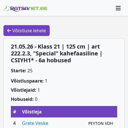
Võistluse lehele
21.05.26 - Klass 21 | 125 cm | art
222.2.3, "Special" kahefaasiline |
CSIYH1* - 6a hobused
Starte:
25
Võistluspaare:
1
Võistlejaid:
1
Hobuseid:
0
#
Võistleja
4
Grete Veske
PEYTON VDH