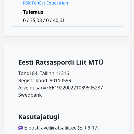
RSK FenEst Equestrian
Tulemus
0 / 35,03 / 0 / 40,61
Eesti Ratsaspordi Liit MTÜ
Tondi 84, Tallinn 11316
Registrikood: 80110599
Arveldusarve EE192200221039505287
Swedbank
Kasutajatugi
E-post: ave@ratsaliit.ee (E-R 9-17)