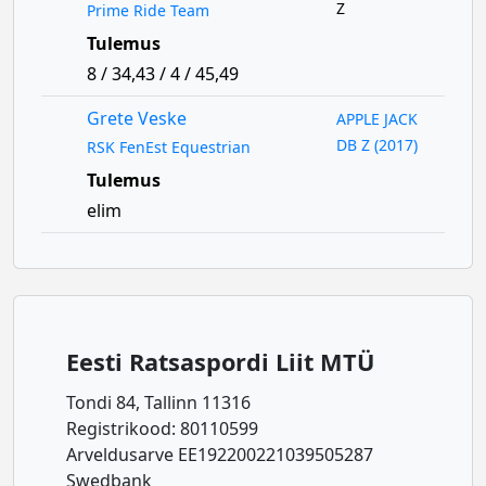
Z
Prime Ride Team
Tulemus
8 / 34,43 / 4 / 45,49
Grete Veske
APPLE JACK
DB Z (2017)
RSK FenEst Equestrian
Tulemus
elim
Eesti Ratsaspordi Liit MTÜ
Tondi 84, Tallinn 11316
Registrikood: 80110599
Arveldusarve EE192200221039505287
Swedbank