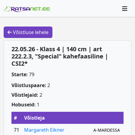
Võistluse lehele
22.05.26 - Klass 4 | 140 cm | art
222.2.3, "Special" kahefaasiline |
CSI2*
Starte:
79
Võistluspaare:
2
Võistlejaid:
2
Hobuseid:
1
#
Võistleja
71
Margareth Eikner
A-MARDESSA