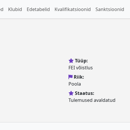
ed
Klubid
Edetabelid
Kvalifikatsioonid
Sanktsioonid
Tüüp:
FEI võistlus
Riik:
Poola
Staatus:
Tulemused avaldatud