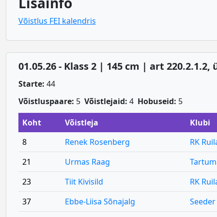
Lisainfo
Võistlus FEI kalendris
01.05.26 - Klass 2 | 145 cm | art 220.2.1.2
Starte:
44
Võistluspaare:
5
Võistlejaid:
4
Hobuseid:
5
Koht
Võistleja
Klubi
8
Renek Rosenberg
RK Ruila
21
Urmas Raag
Tartum
23
Tiit Kivisild
RK Ruila
37
Ebbe-Liisa Sõnajalg
Seeder