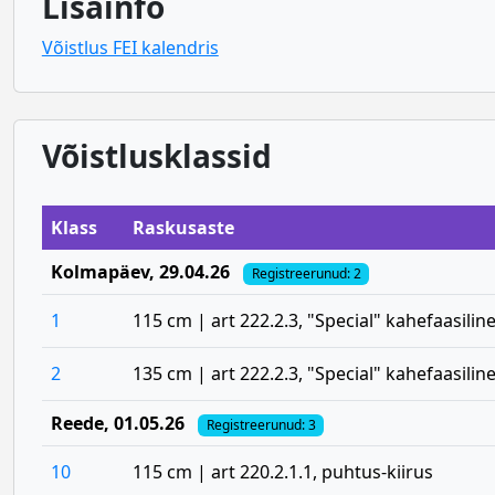
Lisainfo
Võistlus FEI kalendris
Võistlusklassid
Klass
Raskusaste
Kolmapäev
, 29.04.26
Registreerunud: 2
1
115 cm | art 222.2.3, "Special" kahefaasilin
2
135 cm | art 222.2.3, "Special" kahefaasilin
Reede
, 01.05.26
Registreerunud: 3
10
115 cm | art 220.2.1.1, puhtus-kiirus