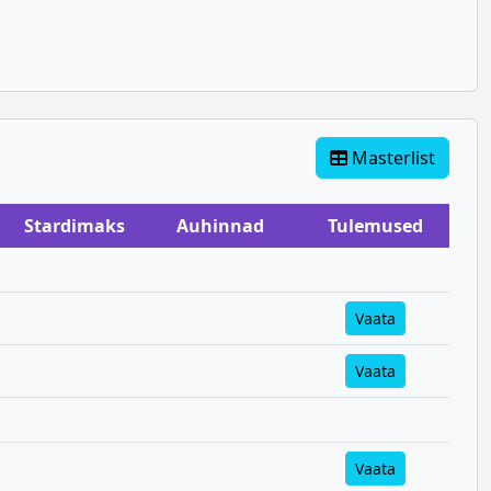
Masterlist
Stardimaks
Auhinnad
Tulemused
Vaata
Vaata
Vaata