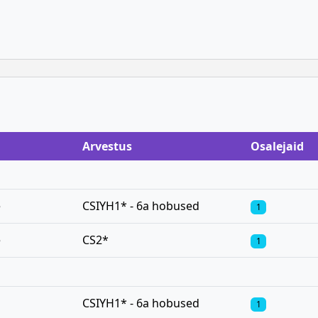
Arvestus
Osalejaid
e
CSIYH1* - 6a hobused
1
e
CS2*
1
CSIYH1* - 6a hobused
1