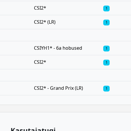
CSI2*
1
CSI2* (LR)
1
CSIYH1* - 6a hobused
1
CSI2*
1
CSI2* - Grand Prix (LR)
1
Kasutajatugi