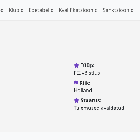
ed
Klubid
Edetabelid
Kvalifikatsioonid
Sanktsioonid
Tüüp:
FEI võistlus
Riik:
Holland
Staatus:
Tulemused avaldatud