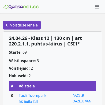
Võistluse lehele
24.04.26 - Klass 12 | 130 cm | art
220.2.1.1, puhtus-kiirus | CSI1*
Starte:
69
Võistluspaare:
3
Võistlejaid:
2
Hobuseid:
2
#
Võistleja
8
Tuuli Toompark
RAZLLE
DAZLLE VAN
RK Ruila Tall