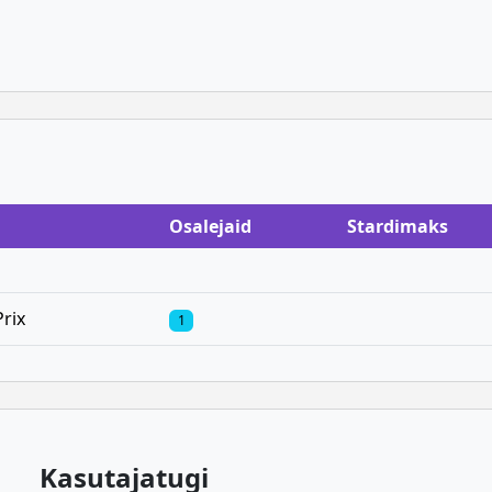
Osalejaid
Stardimaks
rix
1
Kasutajatugi