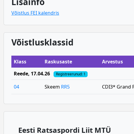
Lisainfo
Võistlus FEI kalendris
Võistlusklassid
Klass
Raskusaste
Arvestus
Reede
, 17.04.26
Registreerunud: 1
04
Skeem
RR5
CDI3* Grand P
Eesti Ratsaspordi Liit MTÜ