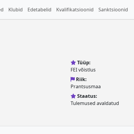
ed
Klubid
Edetabelid
Kvalifikatsioonid
Sanktsioonid
Tüüp:
FEI võistlus
Riik:
Prantsusmaa
Staatus:
Tulemused avaldatud