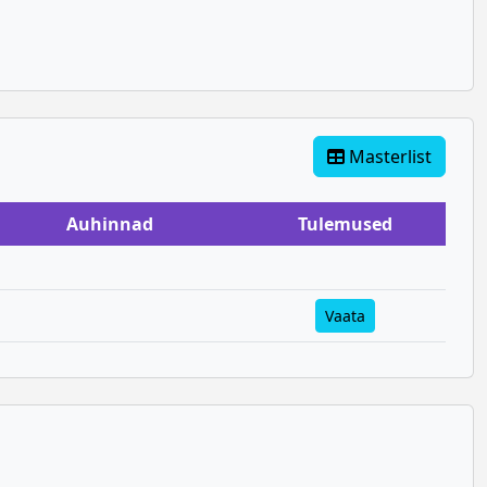
Masterlist
Auhinnad
Tulemused
Vaata