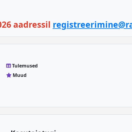
026 aadressil
registreerimine@ra
Tulemused
Muud