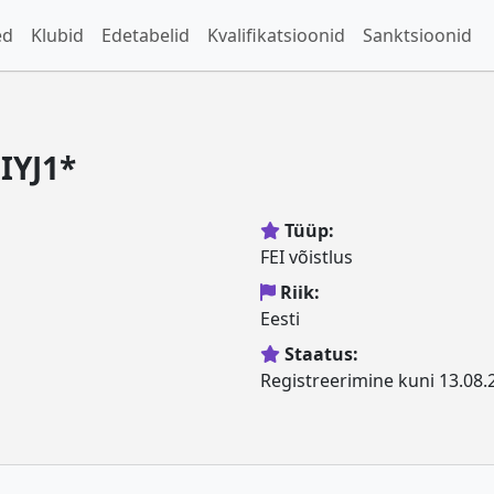
ed
Klubid
Edetabelid
Kvalifikatsioonid
Sanktsioonid
IYJ1*
Tüüp:
FEI võistlus
Riik:
Eesti
Staatus:
Registreerimine kuni 13.08.