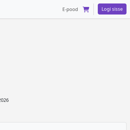
Logi sisse
E-pood
2026