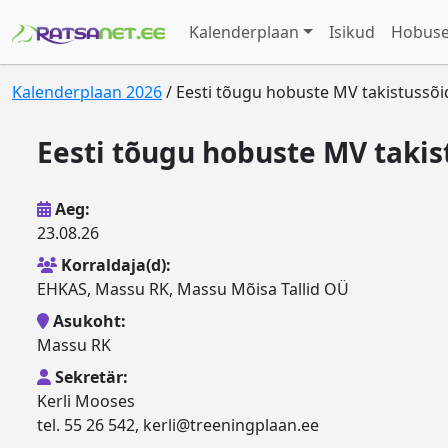
Kalenderplaan
Isikud
Hobus
Kalenderplaan 2026
/ Eesti tõugu hobuste MV takistussõ
Eesti tõugu hobuste MV takis
Aeg:
23.08.26
Korraldaja(d):
EHKAS, Massu RK, Massu Mõisa Tallid OÜ
Asukoht:
Massu RK
Sekretär:
Kerli Mooses
tel. 55 26 542, kerli@treeningplaan.ee