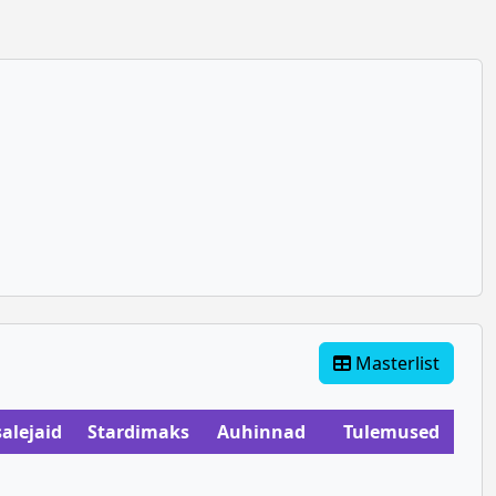
Masterlist
alejaid
Stardimaks
Auhinnad
Tulemused