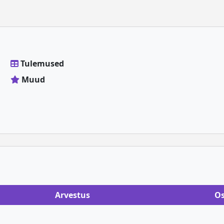
Tulemused
Muud
Arvestus
Os