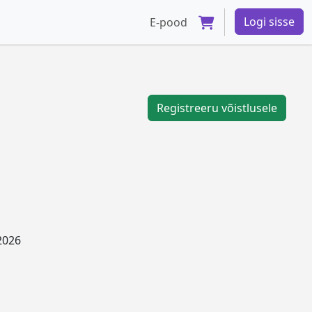
Logi sisse
E-pood
Registreeru võistlusele
2026