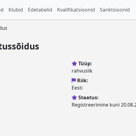
ed
Klubid
Edetabelid
Kvalifikatsioonid
Sanktsioonid
idus
tussõidus
Tüüp:
rahvuslik
Riik:
Eesti
Staatus:
Registreerimine kuni 20.08.